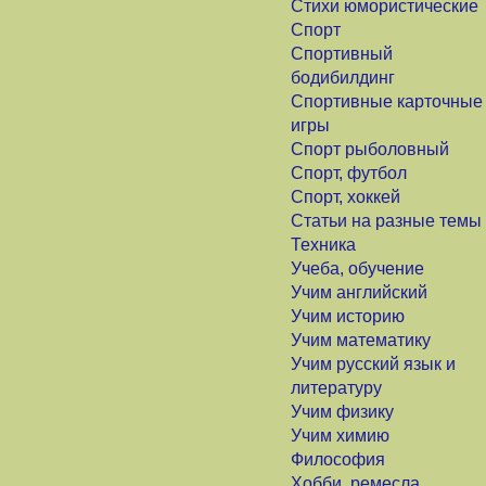
Стихи юмористические
Спорт
Спортивный
бодибилдинг
Спортивные карточные
игры
Спорт рыболовный
Спорт, футбол
Спорт, хоккей
Статьи на разные темы
Техника
Учеба, обучение
Учим английский
Учим историю
Учим математику
Учим русский язык и
литературу
Учим физику
Учим химию
Философия
Хобби, ремесла