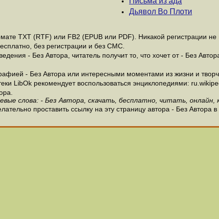
Письма из ада
Дьявол Во Плоти
мате ТХТ (RTF) или FB2 (EPUB или PDF). Никакой регистрации не н
бесплатно, без регистрации и без СМС.
дения - Без Автора, читатель получит то, что хочет от - Без Автор
афией - Без Автора или интересными моментами из жизни и творче
и LibOk рекомендует воспользоваться энциклопедиями: ru.wikipedia
ора.
евые слова: - Без Автора, скачать, бесплатно, читать, онлайн, 
лательно проставить ссылку на эту страницу автора - Без Автора в