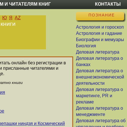
М И ЧИТАТЕЛЯМ КНИГ
КОНТАКТЫ
ПОЗНАНИЕ
Ю
Я
AZ
 книги
Астрология и гороскоп
Астрология и гадание
Биографии и мемуары
Биология
Деловая литература
Деловая литература о
итать онлайн без регистрации в
банках
ли присланные читателями и
Деловая литература о
е.
внешнеэкономической
латно книги
деятельности
Деловая литература о
ния
маркетинге, PR и
рекламе
Деловая литература о
ое
менеджменте
Деловая литература об
репашки ниндзя и Космический
управлении и подборе