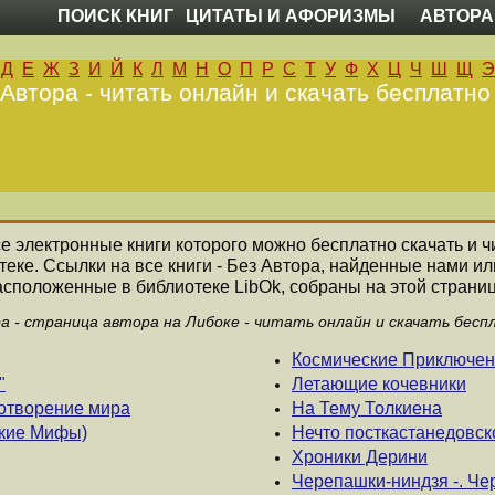
ПОИСК КНИГ
ЦИТАТЫ И АФОРИЗМЫ
АВТОРА
Д
Е
Ж
З
И
Й
К
Л
М
Н
О
П
Р
С
Т
У
Ф
Х
Ц
Ч
Ш
Щ
Э
 Автора - читать онлайн и скачать бесплатно
все электронные книги которого можно бесплатно скачать и ч
еке. Ссылки на все книги - Без Автора, найденные нами и
асположенные в библиотеке LibOk, собраны на этой страниц
ра - страница автора на Либоке - читать онлайн и скачать бесп
Космические Приключе
"
Летающие кочевники
отворение мира
На Тему Толкиена
ские Мифы)
Нечто посткастанедовск
Хроники Дерини
Черепашки-ниндзя -. Че