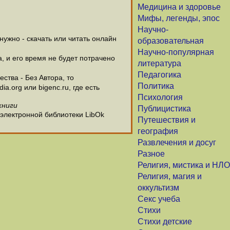
Медицина и здоровье
Мифы, легенды, эпос
Научно-
ужно - скачать или читать онлайн
образовательная
Научно-популярная
а, и его время не будет потрачено
литература
Педагогика
ства - Без Автора, то
Политика
.org или bigenc.ru, где есть
Психология
книги
Публицистика
 электронной библиотеки LibOk
Путешествия и
география
Развлечения и досуг
Разное
Религия, мистика и НЛО
Религия, магия и
оккультизм
Секс учеба
Стихи
Стихи детские