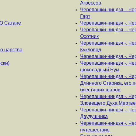
Агрессор
Черепашки-ниндзя -. Че
Гарт
О Сатане
Черепашки-ниндзя -. Че
Черепашки-ниндзя -. Че
Охотник
Черепашки-ниндзя -. Ч
о царства
Кукловод
Черепашки-ниндзя -. Че
ски)
Черепашки-ниндзя -. Че
шоколадный Бум
Черепашки-ниндзя -. Че
Длинного Старика, его 
блестящих шаров
Черепашки-ниндзя -. Че
Зловещего Духа Мертве
Черепашки-ниндзя -. Че
Двудушника
Черепашки-ниндзя -. Че
путешествие