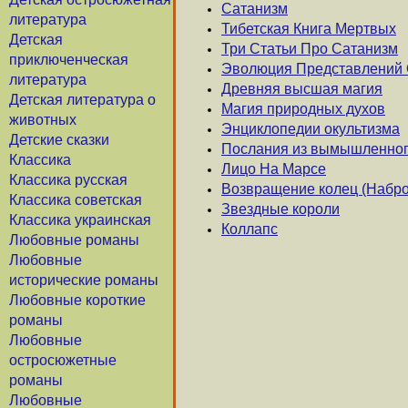
Сатанизм
литература
Тибетская Книга Мертвых
Детская
Три Статьи Про Сатанизм
приключенческая
Эволюция Представлений 
литература
Древняя высшая магия
Детская литература о
Магия природных духов
животных
Энциклопедии окультизма
Детские сказки
Послания из вымышленног
Классика
Лицо На Марсе
Классика русская
Возвращение колец (Набро
Классика советская
Звездные короли
Классика украинская
Коллапс
Любовные романы
Любовные
исторические романы
Любовные короткие
романы
Любовные
остросюжетные
романы
Любовные