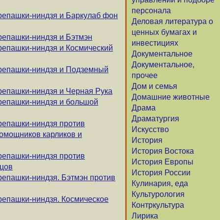
персонала
репашки-ниндзя и Баркулаб фон
Деловая литература о
ценных бумагах и
репашки-ниндзя и Бэтмэн
инвестициях
репашки-ниндзя и Космический
Документальное
Документальное,
ерепашки-ниндзя и Подземный
прочее
Дом и семья
репашки-ниндзя и Черная Рука
Домашние животные
репашки-ниндзя и большой
Драма
Драматургия
репашки-ниндзя против
Искусство
помощников карликов и
История
История Востока
репашки-ниндзя против
История Европы
цов
История России
репашки-ниндзя. Бэтмэн против
Кулинария, еда
Культурология
репашки-ниндзя. Космическое
Контркультура
Лирика