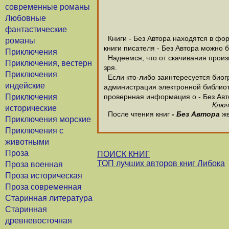
современные романы
Любовные
фантастические
Книги - Без Автора находятся в фор
романы
книги писателя - Без Автора можно 
Приключения
Надеемся, что от скачивания произве
Приключения, вестерн
зря.
Приключения
Если кто-либо заинтересуется биогр
индейские
администрация электронной библиотек
Приключения
провернная информация о - Без Авт
Ключ
исторические
После чтения книг
- Без Автора
же
Приключения морские
Приключения с
животными
Проза
ПОИСК КНИГ
ТОП лучших авторов книг Либока
Проза военная
Проза историческая
Проза современная
Старинная литература
Старинная
древневосточная