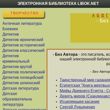
ЭЛЕКТРОННАЯ БИБЛИОТЕКА LIBOK.NET
ТВОРЧЕСТВО
А
Б
В
Г
- Без
Античная литература
Боевики
Детектив
Детектив иронический
Детектив исторический
Детектив классический
- Без Автора
- это писатель, 
Детектив
нашей электронной библиот
криминальный
р
Детектив крутой
- Без Авто
Детектив политический
Детектив полицейский
Таинственный мир гадания
Детектив шпионский
Египетская "Книга мертвых
Детская литература
Мифы Древнего Египта - С
Детская
Девять миров (Скандинав
образовательна
Исцеляющее касание
литература
Сергей Лукьяненко
Детская остросюжетная