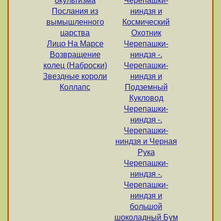
окультизма
Черепашки-
Послания из
ниндзя и
вымышленного
Космический
царства
Охотник
Лицо На Марсе
Черепашки-
Возвращение
ниндзя -.
колец (Наброски)
Черепашки-
Звездные короли
ниндзя и
Коллапс
Подземный
Кукловод
Черепашки-
ниндзя -.
Черепашки-
ниндзя и Черная
Рука
Черепашки-
ниндзя -.
Черепашки-
ниндзя и
большой
шоколадный Бум