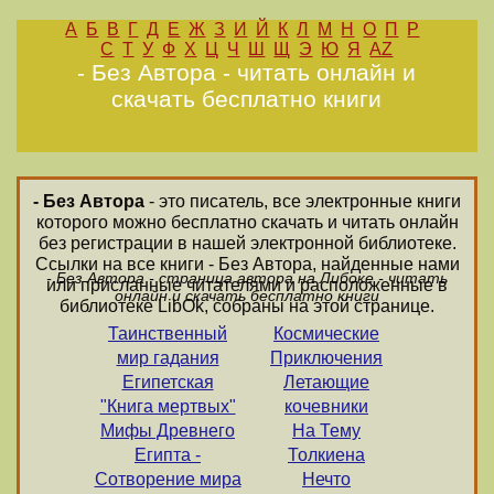
А
Б
В
Г
Д
Е
Ж
З
И
Й
К
Л
М
Н
О
П
Р
С
Т
У
Ф
Х
Ц
Ч
Ш
Щ
Э
Ю
Я
AZ
- Без Автора - читать онлайн и
скачать бесплатно книги
- Без Автора
- это писатель, все электронные книги
которого можно бесплатно скачать и читать онлайн
без регистрации в нашей электронной библиотеке.
Ссылки на все книги - Без Автора, найденные нами
- Без Автора - страница автора на Либоке - читать
или присланные читателями и расположенные в
онлайн и скачать бесплатно книги
библиотеке LibOk, собраны на этой странице.
Таинственный
Космические
мир гадания
Приключения
Египетская
Летающие
"Книга мертвых"
кочевники
Мифы Древнего
На Тему
Египта -
Толкиена
Сотворение мира
Нечто