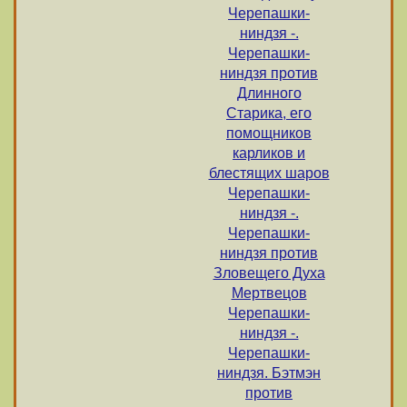
Черепашки-
ниндзя -.
Черепашки-
ниндзя против
Длинного
Старика, его
помощников
карликов и
блестящих шаров
Черепашки-
ниндзя -.
Черепашки-
ниндзя против
Зловещего Духа
Мертвецов
Черепашки-
ниндзя -.
Черепашки-
ниндзя. Бэтмэн
против