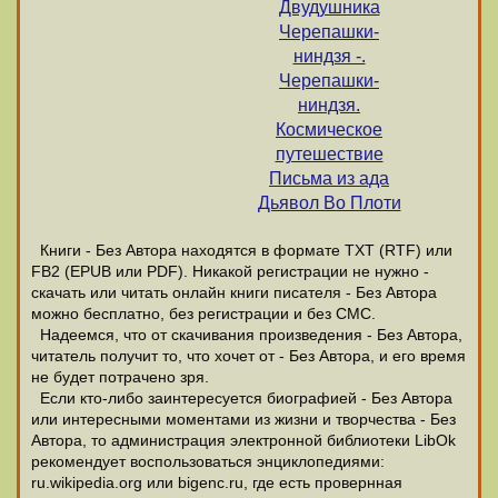
Двудушника
Черепашки-
ниндзя -.
Черепашки-
ниндзя.
Космическое
путешествие
Письма из ада
Дьявол Во Плоти
Книги - Без Автора находятся в формате ТХТ (RTF) или
FB2 (EPUB или PDF). Никакой регистрации не нужно -
скачать или читать онлайн книги писателя - Без Автора
можно бесплатно, без регистрации и без СМС.
Надеемся, что от скачивания произведения - Без Автора,
читатель получит то, что хочет от - Без Автора, и его время
не будет потрачено зря.
Если кто-либо заинтересуется биографией - Без Автора
или интересными моментами из жизни и творчества - Без
Автора, то администрация электронной библиотеки LibOk
рекомендует воспользоваться энциклопедиями:
ru.wikipedia.org или bigenc.ru, где есть провернная