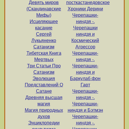
Девять миров
посткастанедовское
(Скандинавские
Хроники Дерини
Мифы)
Черепашки-
Исцеляющее
ниндзя -.
касание
Черепашки
Сергей
ниндзя и
Лукьяненко
Космический
Сатанизм
Агрессор
Тибетская Книга
Черепашки-
Мертвых
ниндзя -.
Три Статьи Про
Черепашки-
Сатанизм
ниндзя и
Эволюция
Баркулаб фон
Представлений О
Гарт
Сатане
Черепашки-
Древняя высшая
ниндзя -.
магия
Черепашки-
Магия природных
ниндзя и Бэтмэн
духов
Черепашки-
Энциклопедии
ниндзя -.