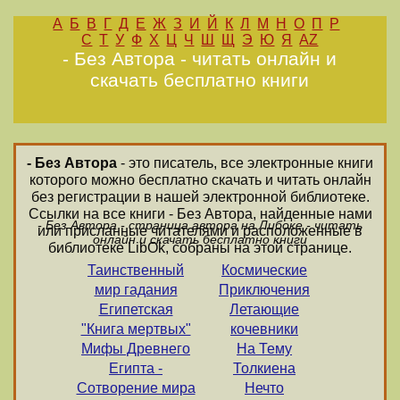
А
Б
В
Г
Д
Е
Ж
З
И
Й
К
Л
М
Н
О
П
Р
С
Т
У
Ф
Х
Ц
Ч
Ш
Щ
Э
Ю
Я
AZ
- Без Автора - читать онлайн и
скачать бесплатно книги
- Без Автора
- это писатель, все электронные книги
которого можно бесплатно скачать и читать онлайн
без регистрации в нашей электронной библиотеке.
Ссылки на все книги - Без Автора, найденные нами
- Без Автора - страница автора на Либоке - читать
или присланные читателями и расположенные в
онлайн и скачать бесплатно книги
библиотеке LibOk, собраны на этой странице.
Таинственный
Космические
мир гадания
Приключения
Египетская
Летающие
"Книга мертвых"
кочевники
Мифы Древнего
На Тему
Египта -
Толкиена
Сотворение мира
Нечто