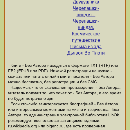
Двудушника
Черепашки-
ниндзя -.
Черепашки-
ниндзя.
Космическое
путешествие
Письма из ада
Дьявол Во Плоти
Книги - Без Автора находятся в формате ТХТ (RTF) или
FB2 (EPUB или PDF). Никакой регистрации не нужно -
скачать или читать онлайн книги писателя - Без Автора
можно бесплатно, без регистрации и без СМС.
Надеемся, что от скачивания произведения - Без Автора,
читатель получит то, что хочет от - Без Автора, и его время
не будет потрачено зря.
Если кто-либо заинтересуется биографией - Без Автора
или интересными моментами из жизни и творчества - Без
Автора, то администрация электронной библиотеки LibOk
рекомендует воспользоваться энциклопедиями:
ru.wikipedia.org или bigenc.ru, где есть провернная