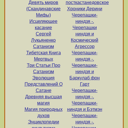
Девять миров
посткастанедовское
(Скандинавские
Хроники Дерини
Мифы)
Черепашки-
Исцеляющее
ниндзя -.
касание
Черепашки
Сергей
ниндзя и
Лукьяненко
Космический
Сатанизм
Агрессор
Тибетская Книга
Черепашки-
Мертвых
ниндзя -.
Три Статьи Про
Черепашки-
Сатанизм
ниндзя и
Эволюция
Баркулаб фон
Представлений О
Гарт
Сатане
Черепашки-
Древняя высшая
ниндзя -.
магия
Черепашки-
Магия природных
ниндзя и Бэтмэн
духов
Черепашки-
Энциклопедии
ниндзя -.