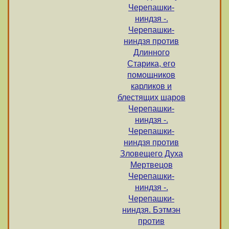
Черепашки-
ниндзя -.
Черепашки-
ниндзя против
Длинного
Старика, его
помощников
карликов и
блестящих шаров
Черепашки-
ниндзя -.
Черепашки-
ниндзя против
Зловещего Духа
Мертвецов
Черепашки-
ниндзя -.
Черепашки-
ниндзя. Бэтмэн
против