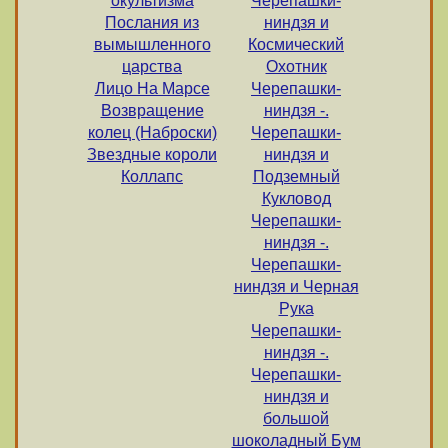
окультизма
Черепашки-
Послания из
ниндзя и
вымышленного
Космический
царства
Охотник
Лицо На Марсе
Черепашки-
Возвращение
ниндзя -.
колец (Наброски)
Черепашки-
Звездные короли
ниндзя и
Коллапс
Подземный
Кукловод
Черепашки-
ниндзя -.
Черепашки-
ниндзя и Черная
Рука
Черепашки-
ниндзя -.
Черепашки-
ниндзя и
большой
шоколадный Бум