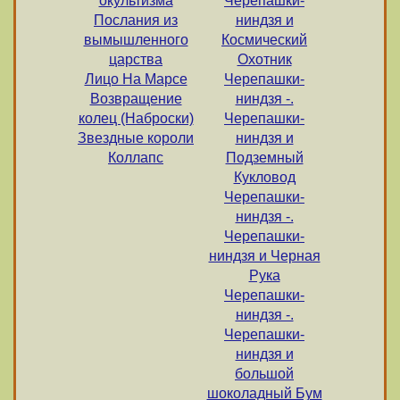
окультизма
Черепашки-
Послания из
ниндзя и
вымышленного
Космический
царства
Охотник
Лицо На Марсе
Черепашки-
Возвращение
ниндзя -.
колец (Наброски)
Черепашки-
Звездные короли
ниндзя и
Коллапс
Подземный
Кукловод
Черепашки-
ниндзя -.
Черепашки-
ниндзя и Черная
Рука
Черепашки-
ниндзя -.
Черепашки-
ниндзя и
большой
шоколадный Бум