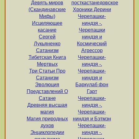
Девять миров
посткастанедовское
(Скандинавские
Хроники Дерини
Мифы)
Черепашки-
Исцеляющее
ниндзя -.
касание
Черепашки
Сергей
ниндзя и
Лукьяненко
Космический
Сатанизм
Агрессор
Тибетская Книга
Черепашки-
Мертвых
ниндзя -.
Три Статьи Про
Черепашки-
Сатанизм
ниндзя и
Эволюция
Баркулаб фон
Представлений О
Гарт
Сатане
Черепашки-
Древняя высшая
ниндзя -.
магия
Черепашки-
Магия природных
ниндзя и Бэтмэн
духов
Черепашки-
Энциклопедии
ниндзя -.