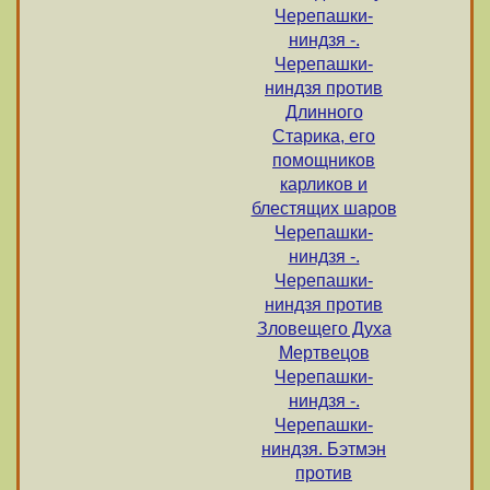
Черепашки-
ниндзя -.
Черепашки-
ниндзя против
Длинного
Старика, его
помощников
карликов и
блестящих шаров
Черепашки-
ниндзя -.
Черепашки-
ниндзя против
Зловещего Духа
Мертвецов
Черепашки-
ниндзя -.
Черепашки-
ниндзя. Бэтмэн
против