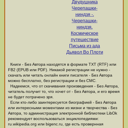
Двудушника
Черепашки-
ниндзя -.
Черепашки-
ниндзя.
Космическое
путешествие
Письма из ада
Дьявол Во Плоти
Книги - Без Автора находятся в формате ТХТ (RTF) или
FB2 (EPUB или PDF). Никакой регистрации не нужно -
скачать или читать онлайн книги писателя - Без Автора
можно бесплатно, без регистрации и без СМС.
Надеемся, что от скачивания произведения - Без Автора,
читатель получит то, что хочет от - Без Автора, и его время
не будет потрачено зря.
Если кто-либо заинтересуется биографией - Без Автора
или интересными моментами из жизни и творчества - Без
Автора, то администрация электронной библиотеки LibOk
рекомендует воспользоваться энциклопедиями:
ru.wikipedia.org или bigenc.ru, где есть провернная