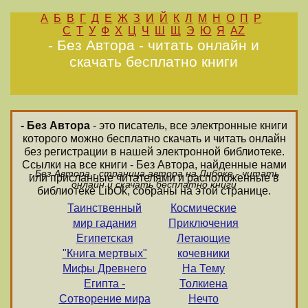
А
Б
В
Г
Д
Е
Ж
З
И
Й
К
Л
М
Н
О
П
Р
С
Т
У
Ф
Х
Ц
Ч
Ш
Щ
Э
Ю
Я
AZ
- Без Автора - читать онлайн и
скачать бесплатно книги
- Без Автора
- это писатель, все электронные книги
которого можно бесплатно скачать и читать онлайн
без регистрации в нашей электронной библиотеке.
Ссылки на все книги - Без Автора, найденные нами
- Без Автора - страница автора на Либоке - читать
или присланные читателями и расположенные в
онлайн и скачать бесплатно книги
библиотеке LibOk, собраны на этой странице.
Таинственный
Космические
мир гадания
Приключения
Египетская
Летающие
"Книга мертвых"
кочевники
Мифы Древнего
На Тему
Египта -
Толкиена
Сотворение мира
Нечто