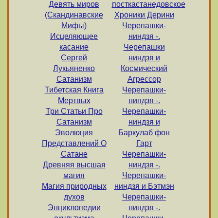
Девять миров
посткастанедовское
(Скандинавские
Хроники Дерини
Мифы)
Черепашки-
Исцеляющее
ниндзя -.
касание
Черепашки
Сергей
ниндзя и
Лукьяненко
Космический
Сатанизм
Агрессор
Тибетская Книга
Черепашки-
Мертвых
ниндзя -.
Три Статьи Про
Черепашки-
Сатанизм
ниндзя и
Эволюция
Баркулаб фон
Представлений О
Гарт
Сатане
Черепашки-
Древняя высшая
ниндзя -.
магия
Черепашки-
Магия природных
ниндзя и Бэтмэн
духов
Черепашки-
Энциклопедии
ниндзя -.