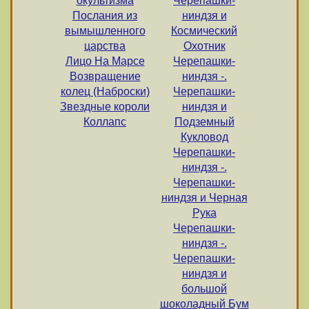
окультизма
Черепашки-
Послания из
ниндзя и
вымышленного
Космический
царства
Охотник
Лицо На Марсе
Черепашки-
Возвращение
ниндзя -.
колец (Наброски)
Черепашки-
Звездные короли
ниндзя и
Коллапс
Подземный
Кукловод
Черепашки-
ниндзя -.
Черепашки-
ниндзя и Черная
Рука
Черепашки-
ниндзя -.
Черепашки-
ниндзя и
большой
шоколадный Бум