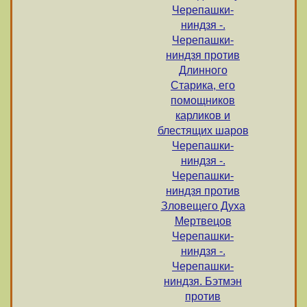
Черепашки-
ниндзя -.
Черепашки-
ниндзя против
Длинного
Старика, его
помощников
карликов и
блестящих шаров
Черепашки-
ниндзя -.
Черепашки-
ниндзя против
Зловещего Духа
Мертвецов
Черепашки-
ниндзя -.
Черепашки-
ниндзя. Бэтмэн
против