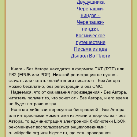
Двудушника
Черепашки-
ниндзя -.
Черепашки-
ниндзя.
Космическое
путешествие
Письма из ада
Дьявол Во Плоти
Книги - Без Автора находятся в формате ТХТ (RTF) или
FB2 (EPUB или PDF). Никакой регистрации не нужно -
скачать или читать онлайн книги писателя - Без Автора
можно бесплатно, без регистрации и без СМС.
Надеемся, что от скачивания произведения - Без Автора,
читатель получит то, что хочет от - Без Автора, и его время
не будет потрачено зря.
Если кто-либо заинтересуется биографией - Без Автора
или интересными моментами из жизни и творчества - Без
Автора, то администрация электронной библиотеки LibOk
рекомендует воспользоваться энциклопедиями:
ru.wikipedia.org или bigenc.ru, где есть провернная