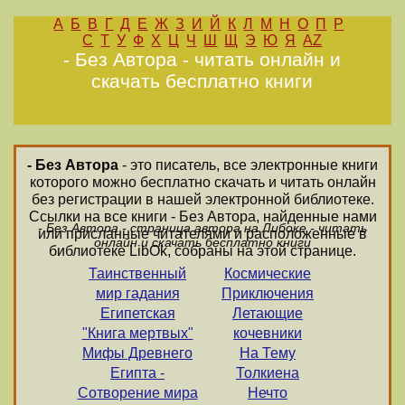
А
Б
В
Г
Д
Е
Ж
З
И
Й
К
Л
М
Н
О
П
Р
С
Т
У
Ф
Х
Ц
Ч
Ш
Щ
Э
Ю
Я
AZ
- Без Автора - читать онлайн и
скачать бесплатно книги
- Без Автора
- это писатель, все электронные книги
которого можно бесплатно скачать и читать онлайн
без регистрации в нашей электронной библиотеке.
Ссылки на все книги - Без Автора, найденные нами
- Без Автора - страница автора на Либоке - читать
или присланные читателями и расположенные в
онлайн и скачать бесплатно книги
библиотеке LibOk, собраны на этой странице.
Таинственный
Космические
мир гадания
Приключения
Египетская
Летающие
"Книга мертвых"
кочевники
Мифы Древнего
На Тему
Египта -
Толкиена
Сотворение мира
Нечто