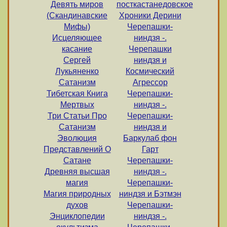
Девять миров
посткастанедовское
(Скандинавские
Хроники Дерини
Мифы)
Черепашки-
Исцеляющее
ниндзя -.
касание
Черепашки
Сергей
ниндзя и
Лукьяненко
Космический
Сатанизм
Агрессор
Тибетская Книга
Черепашки-
Мертвых
ниндзя -.
Три Статьи Про
Черепашки-
Сатанизм
ниндзя и
Эволюция
Баркулаб фон
Представлений О
Гарт
Сатане
Черепашки-
Древняя высшая
ниндзя -.
магия
Черепашки-
Магия природных
ниндзя и Бэтмэн
духов
Черепашки-
Энциклопедии
ниндзя -.