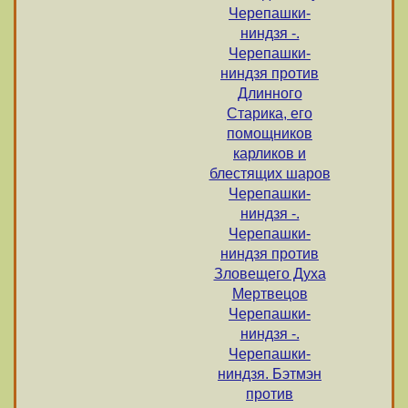
Черепашки-
ниндзя -.
Черепашки-
ниндзя против
Длинного
Старика, его
помощников
карликов и
блестящих шаров
Черепашки-
ниндзя -.
Черепашки-
ниндзя против
Зловещего Духа
Мертвецов
Черепашки-
ниндзя -.
Черепашки-
ниндзя. Бэтмэн
против