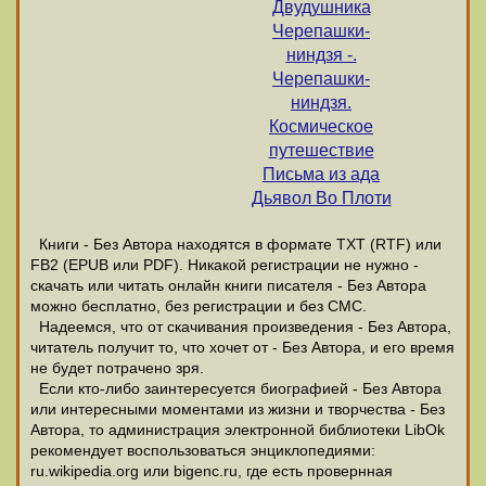
Двудушника
Черепашки-
ниндзя -.
Черепашки-
ниндзя.
Космическое
путешествие
Письма из ада
Дьявол Во Плоти
Книги - Без Автора находятся в формате ТХТ (RTF) или
FB2 (EPUB или PDF). Никакой регистрации не нужно -
скачать или читать онлайн книги писателя - Без Автора
можно бесплатно, без регистрации и без СМС.
Надеемся, что от скачивания произведения - Без Автора,
читатель получит то, что хочет от - Без Автора, и его время
не будет потрачено зря.
Если кто-либо заинтересуется биографией - Без Автора
или интересными моментами из жизни и творчества - Без
Автора, то администрация электронной библиотеки LibOk
рекомендует воспользоваться энциклопедиями:
ru.wikipedia.org или bigenc.ru, где есть провернная