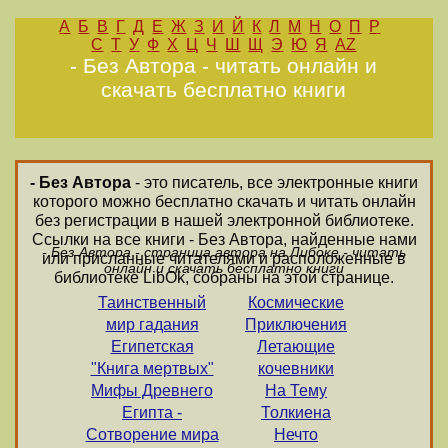
А
Б
В
Г
Д
Е
Ж
З
И
Й
К
Л
М
Н
О
П
Р
С
Т
У
Ф
Х
Ц
Ч
Ш
Щ
Э
Ю
Я
AZ
- Без Автора - читать онлайн и
скачать бесплатно книги
- Без Автора
- это писатель, все электронные книги
которого можно бесплатно скачать и читать онлайн
без регистрации в нашей электронной библиотеке.
Ссылки на все книги - Без Автора, найденные нами
- Без Автора - страница автора на Либоке - читать
или присланные читателями и расположенные в
онлайн и скачать бесплатно книги
библиотеке LibOk, собраны на этой странице.
Таинственный
Космические
мир гадания
Приключения
Египетская
Летающие
"Книга мертвых"
кочевники
Мифы Древнего
На Тему
Египта -
Толкиена
Сотворение мира
Нечто