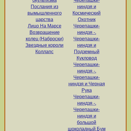
окультизма
Черепашки-
Послания из
ниндзя и
вымышленного
Космический
царства
Охотник
Лицо На Марсе
Черепашки-
Возвращение
ниндзя -.
колец (Наброски)
Черепашки-
Звездные короли
ниндзя и
Коллапс
Подземный
Кукловод
Черепашки-
ниндзя -.
Черепашки-
ниндзя и Черная
Рука
Черепашки-
ниндзя -.
Черепашки-
ниндзя и
большой
шоколадный Бум