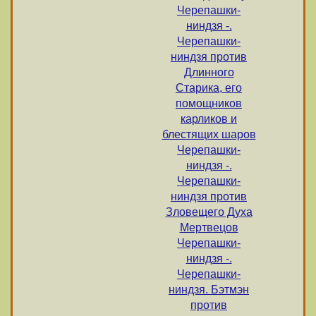
Черепашки-
ниндзя -.
Черепашки-
ниндзя против
Длинного
Старика, его
помощников
карликов и
блестящих шаров
Черепашки-
ниндзя -.
Черепашки-
ниндзя против
Зловещего Духа
Мертвецов
Черепашки-
ниндзя -.
Черепашки-
ниндзя. Бэтмэн
против