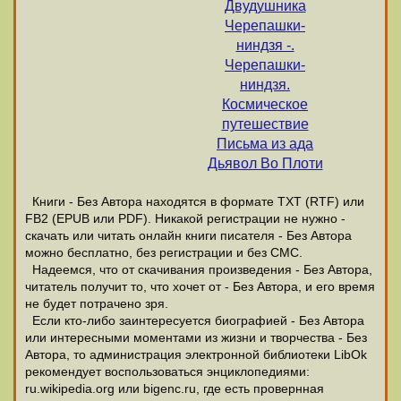
Двудушника
Черепашки-
ниндзя -.
Черепашки-
ниндзя.
Космическое
путешествие
Письма из ада
Дьявол Во Плоти
Книги - Без Автора находятся в формате ТХТ (RTF) или
FB2 (EPUB или PDF). Никакой регистрации не нужно -
скачать или читать онлайн книги писателя - Без Автора
можно бесплатно, без регистрации и без СМС.
Надеемся, что от скачивания произведения - Без Автора,
читатель получит то, что хочет от - Без Автора, и его время
не будет потрачено зря.
Если кто-либо заинтересуется биографией - Без Автора
или интересными моментами из жизни и творчества - Без
Автора, то администрация электронной библиотеки LibOk
рекомендует воспользоваться энциклопедиями:
ru.wikipedia.org или bigenc.ru, где есть провернная