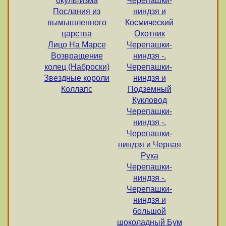
окультизма
Черепашки-
Послания из
ниндзя и
вымышленного
Космический
царства
Охотник
Лицо На Марсе
Черепашки-
Возвращение
ниндзя -.
колец (Наброски)
Черепашки-
Звездные короли
ниндзя и
Коллапс
Подземный
Кукловод
Черепашки-
ниндзя -.
Черепашки-
ниндзя и Черная
Рука
Черепашки-
ниндзя -.
Черепашки-
ниндзя и
большой
шоколадный Бум