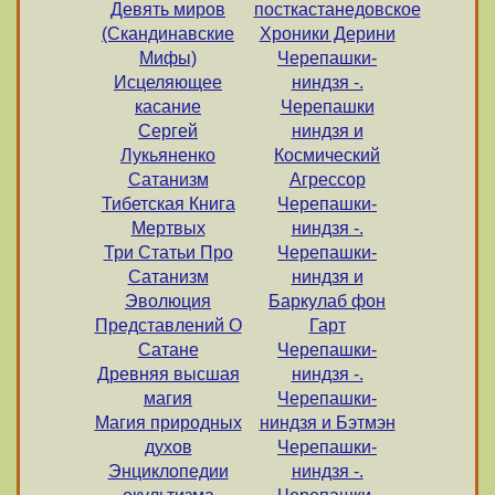
Девять миров
посткастанедовское
(Скандинавские
Хроники Дерини
Мифы)
Черепашки-
Исцеляющее
ниндзя -.
касание
Черепашки
Сергей
ниндзя и
Лукьяненко
Космический
Сатанизм
Агрессор
Тибетская Книга
Черепашки-
Мертвых
ниндзя -.
Три Статьи Про
Черепашки-
Сатанизм
ниндзя и
Эволюция
Баркулаб фон
Представлений О
Гарт
Сатане
Черепашки-
Древняя высшая
ниндзя -.
магия
Черепашки-
Магия природных
ниндзя и Бэтмэн
духов
Черепашки-
Энциклопедии
ниндзя -.