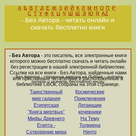
А
Б
В
Г
Д
Е
Ж
З
И
Й
К
Л
М
Н
О
П
Р
С
Т
У
Ф
Х
Ц
Ч
Ш
Щ
Э
Ю
Я
AZ
- Без Автора - читать онлайн и
скачать бесплатно книги
- Без Автора
- это писатель, все электронные книги
которого можно бесплатно скачать и читать онлайн
без регистрации в нашей электронной библиотеке.
Ссылки на все книги - Без Автора, найденные нами
- Без Автора - страница автора на Либоке - читать
или присланные читателями и расположенные в
онлайн и скачать бесплатно книги
библиотеке LibOk, собраны на этой странице.
Таинственный
Космические
мир гадания
Приключения
Египетская
Летающие
"Книга мертвых"
кочевники
Мифы Древнего
На Тему
Египта -
Толкиена
Сотворение мира
Нечто