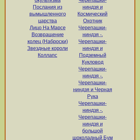
окультизма
Черепашки-
Послания из
ниндзя и
вымышленного
Космический
царства
Охотник
Лицо На Марсе
Черепашки-
Возвращение
ниндзя -.
колец (Наброски)
Черепашки-
Звездные короли
ниндзя и
Коллапс
Подземный
Кукловод
Черепашки-
ниндзя -.
Черепашки-
ниндзя и Черная
Рука
Черепашки-
ниндзя -.
Черепашки-
ниндзя и
большой
шоколадный Бум