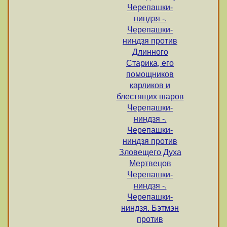
Черепашки-
ниндзя -.
Черепашки-
ниндзя против
Длинного
Старика, его
помощников
карликов и
блестящих шаров
Черепашки-
ниндзя -.
Черепашки-
ниндзя против
Зловещего Духа
Мертвецов
Черепашки-
ниндзя -.
Черепашки-
ниндзя. Бэтмэн
против