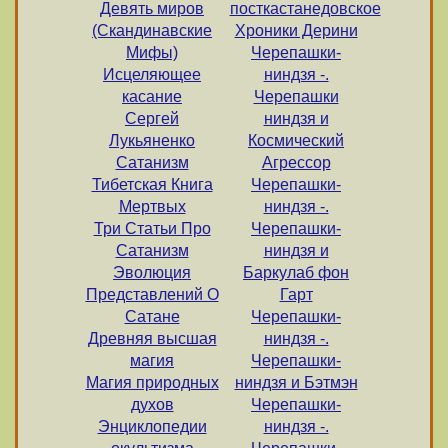
Девять миров
посткастанедовское
(Скандинавские
Хроники Дерини
Мифы)
Черепашки-
Исцеляющее
ниндзя -.
касание
Черепашки
Сергей
ниндзя и
Лукьяненко
Космический
Сатанизм
Агрессор
Тибетская Книга
Черепашки-
Мертвых
ниндзя -.
Три Статьи Про
Черепашки-
Сатанизм
ниндзя и
Эволюция
Баркулаб фон
Представлений О
Гарт
Сатане
Черепашки-
Древняя высшая
ниндзя -.
магия
Черепашки-
Магия природных
ниндзя и Бэтмэн
духов
Черепашки-
Энциклопедии
ниндзя -.