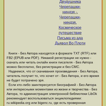
Двудушника
Черепашки-
ниндзя -.
Черепашки-
ниндзя.
Космическое
путешествие
Письма из ада
Дьявол Во Плоти
Книги - Без Автора находятся в формате ТХТ (RTF) или
FB2 (EPUB или PDF). Никакой регистрации не нужно -
скачать или читать онлайн книги писателя - Без Автора
можно бесплатно, без регистрации и без СМС.
Надеемся, что от скачивания произведения - Без Автора,
читатель получит то, что хочет от - Без Автора, и его время
не будет потрачено зря.
Если кто-либо заинтересуется биографией - Без Автора
или интересными моментами из жизни и творчества - Без
Автора, то администрация электронной библиотеки LibOk
рекомендует воспользоваться энциклопедиями:
ru.wikipedia.org или bigenc.ru, где есть провернная