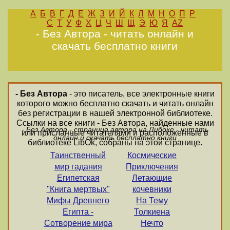
А
Б
В
Г
Д
Е
Ж
З
И
Й
К
Л
М
Н
О
П
Р
С
Т
У
Ф
Х
Ц
Ч
Ш
Щ
Э
Ю
Я
AZ
- Без Автора - читать онлайн и
скачать бесплатно книги
- Без Автора
- это писатель, все электронные книги
которого можно бесплатно скачать и читать онлайн
без регистрации в нашей электронной библиотеке.
Ссылки на все книги - Без Автора, найденные нами
- Без Автора - страница автора на Либоке - читать
или присланные читателями и расположенные в
онлайн и скачать бесплатно книги
библиотеке LibOk, собраны на этой странице.
Таинственный
Космические
мир гадания
Приключения
Египетская
Летающие
"Книга мертвых"
кочевники
Мифы Древнего
На Тему
Египта -
Толкиена
Сотворение мира
Нечто