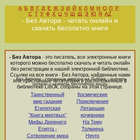
А
Б
В
Г
Д
Е
Ж
З
И
Й
К
Л
М
Н
О
П
Р
С
Т
У
Ф
Х
Ц
Ч
Ш
Щ
Э
Ю
Я
AZ
- Без Автора - читать онлайн и
скачать бесплатно книги
- Без Автора
- это писатель, все электронные книги
которого можно бесплатно скачать и читать онлайн
без регистрации в нашей электронной библиотеке.
Ссылки на все книги - Без Автора, найденные нами
- Без Автора - страница автора на Либоке - читать
или присланные читателями и расположенные в
онлайн и скачать бесплатно книги
библиотеке LibOk, собраны на этой странице.
Таинственный
Космические
мир гадания
Приключения
Египетская
Летающие
"Книга мертвых"
кочевники
Мифы Древнего
На Тему
Египта -
Толкиена
Сотворение мира
Нечто