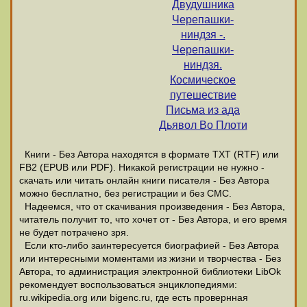
Двудушника
Черепашки-
ниндзя -.
Черепашки-
ниндзя.
Космическое
путешествие
Письма из ада
Дьявол Во Плоти
Книги - Без Автора находятся в формате ТХТ (RTF) или
FB2 (EPUB или PDF). Никакой регистрации не нужно -
скачать или читать онлайн книги писателя - Без Автора
можно бесплатно, без регистрации и без СМС.
Надеемся, что от скачивания произведения - Без Автора,
читатель получит то, что хочет от - Без Автора, и его время
не будет потрачено зря.
Если кто-либо заинтересуется биографией - Без Автора
или интересными моментами из жизни и творчества - Без
Автора, то администрация электронной библиотеки LibOk
рекомендует воспользоваться энциклопедиями:
ru.wikipedia.org или bigenc.ru, где есть провернная