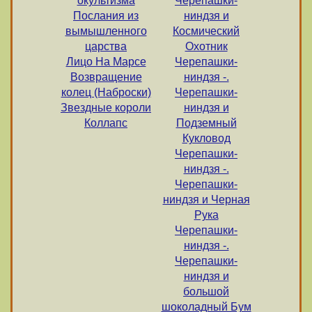
окультизма
Черепашки-
Послания из
ниндзя и
вымышленного
Космический
царства
Охотник
Лицо На Марсе
Черепашки-
Возвращение
ниндзя -.
колец (Наброски)
Черепашки-
Звездные короли
ниндзя и
Коллапс
Подземный
Кукловод
Черепашки-
ниндзя -.
Черепашки-
ниндзя и Черная
Рука
Черепашки-
ниндзя -.
Черепашки-
ниндзя и
большой
шоколадный Бум