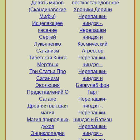
Девять миров
посткастанедовское
(Скандинавские
Хроники Дерини
Мифы)
Черепашки-
Исцеляющее
ниндзя -.
касание
Черепашки
Сергей
ниндзя и
Лукьяненко
Космический
Сатанизм
Агрессор
Тибетская Книга
Черепашки-
Мертвых
ниндзя -.
Три Статьи Про
Черепашки-
Сатанизм
ниндзя и
Эволюция
Баркулаб фон
Представлений О
Гарт
Сатане
Черепашки-
Древняя высшая
ниндзя -.
магия
Черепашки-
Магия природных
ниндзя и Бэтмэн
духов
Черепашки-
Энциклопедии
ниндзя -.