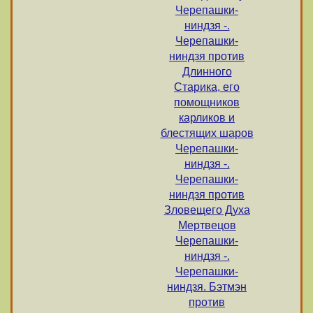
Черепашки-
ниндзя -.
Черепашки-
ниндзя против
Длинного
Старика, его
помощников
карликов и
блестящих шаров
Черепашки-
ниндзя -.
Черепашки-
ниндзя против
Зловещего Духа
Мертвецов
Черепашки-
ниндзя -.
Черепашки-
ниндзя. Бэтмэн
против