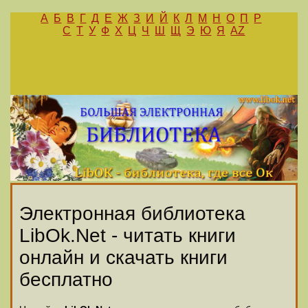
А
Б
В
Г
Д
Е
Ж
З
И
Й
К
Л
М
Н
О
П
Р
С
Т
У
Ф
Х
Ц
Ч
Ш
Щ
Э
Ю
Я
AZ
Электронная библиотека
LibOk.Net - читать книги
онлайн и скачать книги
бесплатно