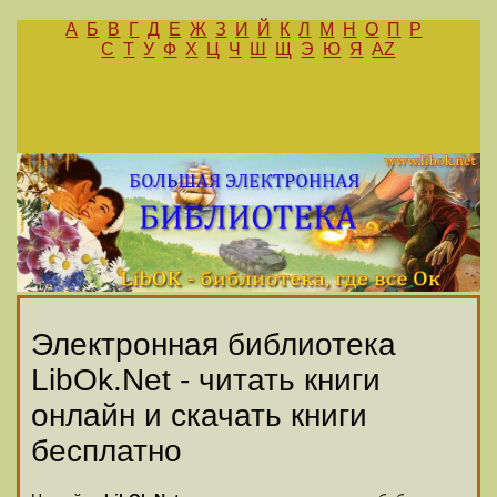
А
Б
В
Г
Д
Е
Ж
З
И
Й
К
Л
М
Н
О
П
Р
С
Т
У
Ф
Х
Ц
Ч
Ш
Щ
Э
Ю
Я
AZ
Электронная библиотека
LibOk.Net - читать книги
онлайн и скачать книги
бесплатно