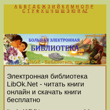
А
Б
В
Г
Д
Е
Ж
З
И
Й
К
Л
М
Н
О
П
Р
С
Т
У
Ф
Х
Ц
Ч
Ш
Щ
Э
Ю
Я
AZ
Электронная библиотека
LibOk.Net - читать книги
онлайн и скачать книги
бесплатно