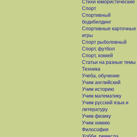
Стихи юмористические
Спорт
Спортивный
бодибилдинг
Спортивные карточные
игры
Спорт рыболовный
Спорт, футбол
Спорт, хоккей
Статьи на разные темы
Техника
Учеба, обучение
Учим английский
Учим историю
Учим математику
Учим русский язык и
литературу
Учим физику
Учим химию
Философия
Хобби, ремесла