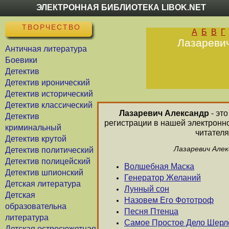
ЭЛЕКТРОННАЯ БИБЛИОТЕКА LIBOK.NET
ТВОРЧЕСТВО
А
Б
В
Г
Лазаревич
Античная литература
Боевики
Детектив
Детектив иронический
Детектив исторический
Детектив классический
Лазаревич Александр
- это
Детектив
регистрации в нашей электронн
криминальный
читателя
Детектив крутой
Лазаревич Алек
Детектив политический
Детектив полицейский
Волшебная Маска
Детектив шпионский
Генератор Желаний
Детская литература
Лунный сон
Детская
Назовем Его Фототроф
образовательна
Песня Птенца
литература
Самое Простое Дело Шерл
Детская остросюжетная