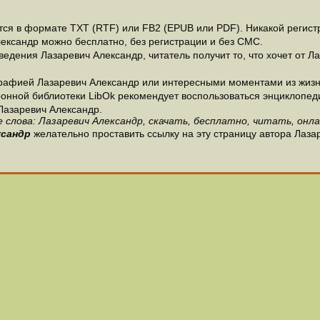
я в формате ТХТ (RTF) или FB2 (EPUB или PDF). Никакой регистра
лександр можно бесплатно, без регистрации и без СМС.
едения Лазаревич Александр, читатель получит то, что хочет от Ла
рафией Лазаревич Александр или интересными моментами из жизн
онной библиотеки LibOk рекомендует воспользоваться энциклопедиям
Лазаревич Александр.
 слова: Лазаревич Александр, скачать, бесплатно, читать, онла
ксандр
желательно проставить ссылку на эту страницу автора Лаза