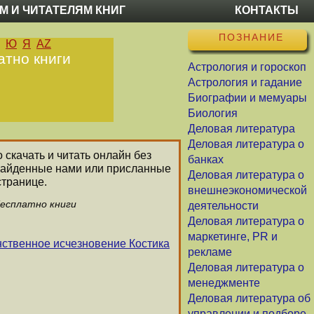
М И ЧИТАТЕЛЯМ КНИГ
КОНТАКТЫ
ПОЗНАНИЕ
Ю
Я
AZ
атно книги
Астрология и гороскоп
Астрология и гадание
Биографии и мемуары
Биология
Деловая литература
Деловая литература о
 скачать и читать онлайн без
банках
 найденные нами или присланные
Деловая литература о
странице.
внешнеэкономической
бесплатно книги
деятельности
Деловая литература о
маркетинге, PR и
ственное исчезновение Костика
рекламе
Деловая литература о
менеджменте
Деловая литература об
управлении и подборе