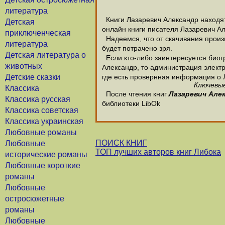
литература
Книги Лазаревич Александр находятс
Детская
онлайн книги писателя Лазаревич А
приключенческая
Надеемся, что от скачивания произв
литература
будет потрачено зря.
Детская литература о
Если кто-либо заинтересуется биог
животных
Александр, то администрация электр
Детские сказки
где есть провернная информация о 
Ключевые
Классика
После чтения книг
Лазаревич Але
Классика русская
библиотеки LibOk
Классика советская
Классика украинская
Любовные романы
ПОИСК КНИГ
Любовные
ТОП лучших авторов книг Либока
исторические романы
Любовные короткие
романы
Любовные
остросюжетные
романы
Любовные