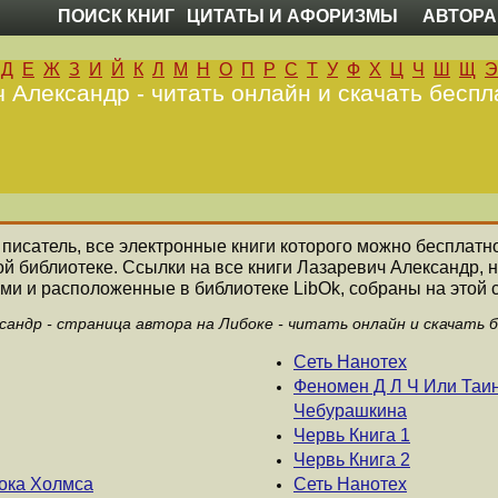
ПОИСК КНИГ
ЦИТАТЫ И АФОРИЗМЫ
АВТОРА
Д
Е
Ж
З
И
Й
К
Л
М
Н
О
П
Р
С
Т
У
Ф
Х
Ц
Ч
Ш
Щ
Э
 Александр - читать онлайн и скачать беспл
 писатель, все электронные книги которого можно бесплатно
ой библиотеке. Ссылки на все книги Лазаревич Александр,
ми и расположенные в библиотеке LibOk, собраны на этой 
сандр - страница автора на Либоке - читать онлайн и скачать 
Сеть Нанотех
Феномен Д Л Ч Или Таин
Чебурашкина
Червь Книга 1
Червь Книга 2
ока Холмса
Сеть Нанотех