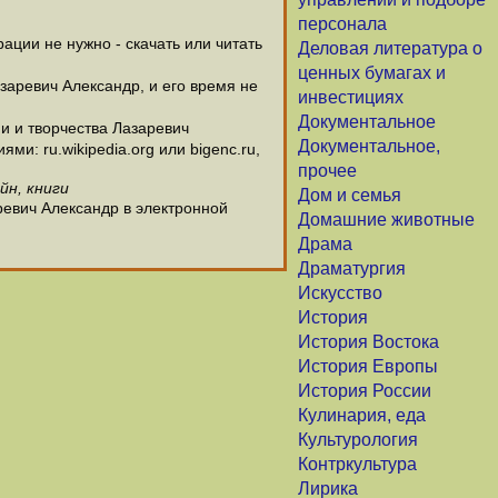
персонала
ции не нужно - скачать или читать
Деловая литература о
ценных бумагах и
заревич Александр, и его время не
инвестициях
Документальное
и и творчества Лазаревич
Документальное,
и: ru.wikipedia.org или bigenc.ru,
прочее
йн, книги
Дом и семья
ревич Александр в электронной
Домашние животные
Драма
Драматургия
Искусство
История
История Востока
История Европы
История России
Кулинария, еда
Культурология
Контркультура
Лирика