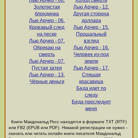
Лью Арчер - 06.
Холод смерти
Золотистая
Лью Арчер - 12.
блондинка
Другая сторона
Лью Арчер - 06.
доллара
Кровавый след
Лью Арчер - 15.
на песке
Прощальный
Лью Арчер - 07.
взгляд
Обрекаю на
Лью Арчер - 16.
смерть
Человек из-под
Лью Арчер - 07.
земли
Пустая затея
Лью Арчер - 17.
Лью Арчер - 13.
Спящая
Чёрные деньги
красавица
Беда идет по
следу
Беда преследует
меня
Книги Макдональд Росс находятся в формате ТХТ (RTF)
или FB2 (EPUB или PDF). Никакой регистрации не нужно -
скачать или читать онлайн книги писателя Макдональд