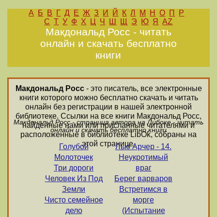
А
Б
В
Г
Д
Е
Ж
З
И
Й
К
Л
М
Н
О
П
Р
С
Т
У
Ф
Х
Ц
Ч
Ш
Щ
Э
Ю
Я
AZ
Макдональд Росс - читать
онлайн и скачать бесплатно
книги
Макдональд Росс
- это писатель, все электронные
книги которого можно бесплатно скачать и читать
онлайн без регистрации в нашей электронной
библиотеке. Ссылки на все книги Макдональд Росс,
Макдональд Росс - страница автора на Либоке - читать
найденные нами или присланные читателями и
онлайн и скачать бесплатно книги
расположенные в библиотеке LibOk, собраны на
этой странице.
Голубой
Лью Арчер - 14.
Молоточек
Неукротимый
Три дороги
враг
Человек Из Под
Берег варваров
Земли
Встретимся в
Чисто семейное
морге
дело
(Испытание