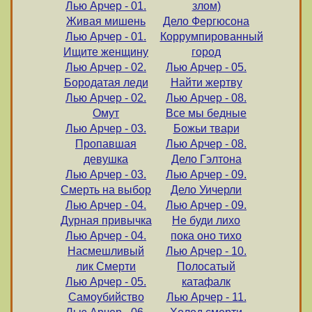
Лью Арчер - 01.
злом)
Живая мишень
Дело Фергюсона
Лью Арчер - 01.
Коррумпированный
Ищите женщину
город
Лью Арчер - 02.
Лью Арчер - 05.
Бородатая леди
Найти жертву
Лью Арчер - 02.
Лью Арчер - 08.
Омут
Все мы бедные
Лью Арчер - 03.
Божьи твари
Пропавшая
Лью Арчер - 08.
девушка
Дело Гэлтона
Лью Арчер - 03.
Лью Арчер - 09.
Смерть на выбор
Дело Уичерли
Лью Арчер - 04.
Лью Арчер - 09.
Дурная привычка
Не буди лихо
Лью Арчер - 04.
пока оно тихо
Насмешливый
Лью Арчер - 10.
лик Смерти
Полосатый
Лью Арчер - 05.
катафалк
Самоубийство
Лью Арчер - 11.