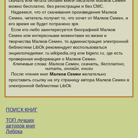
скачать или читать онлайн книги писателя Малков Семен
можно бесплатно, без регистрации и без СМС.
Надеемся, что от скачивания произведения Малков
Семен, читатель получит то, что хочет от Малков Семен, и
его время не будет потрачено зря.
Если кто-либо заинтересуется биографией Малков
Семен или интересными моментами из жизни и
творчества Малков Семен, то администрация электронной
библиотеки LibOk рекомендует воспользоваться
энциклопедиями: ru.wikipedia.org или bigenc.ru, где есть
провернная информация о Малков Семен.
Ключевые слова: Малков Семен, скачать, бесплатно,
читать, онлайн, книги
После чтения книг
Малков Семен
желательно
проставить ссылку на эту страницу автора Малков Семен в
электронной библиотеки LibOk
ПОИСК КНИГ
ТОП лучших
авторов книг
Либока