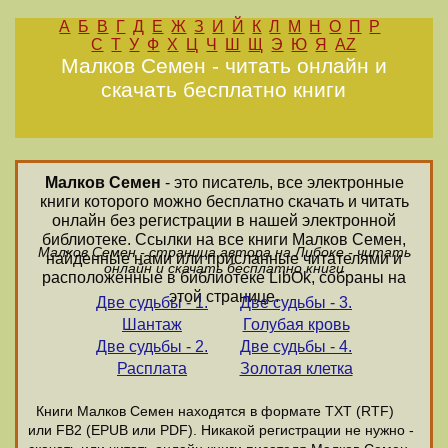
А
Б
В
Г
Д
Е
Ж
З
И
Й
К
Л
М
Н
О
П
Р
С
Т
У
Ф
Х
Ц
Ч
Ш
Щ
Э
Ю
Я
AZ
Малков Семен - читать онлайн и
скачать бесплатно книги
Малков Семен
- это писатель, все электронные
книги которого можно бесплатно скачать и читать
онлайн без регистрации в нашей электронной
библиотеке. Ссылки на все книги Малков Семен,
Малков Семен - страница автора на Либоке - читать
найденные нами или присланные читателями и
онлайн и скачать бесплатно книги
расположенные в библиотеке LibOk, собраны на
этой странице.
Две судьбы - 1.
Две судьбы - 3.
Шантаж
Голубая кровь
Две судьбы - 2.
Две судьбы - 4.
Расплата
Золотая клетка
Книги Малков Семен находятся в формате ТХТ (RTF)
или FB2 (EPUB или PDF). Никакой регистрации не нужно -