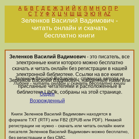
А
Б
В
Г
Д
Е
Ж
З
И
Й
К
Л
М
Н
О
П
Р
С
Т
У
Ф
Х
Ц
Ч
Ш
Щ
Э
Ю
Я
AZ
Зеленков Василий Вадимович -
читать онлайн и скачать
бесплатно книги
Зеленков Василий Вадимович
- это писатель, все
электронные книги которого можно бесплатно
скачать и читать онлайн без регистрации в нашей
электронной библиотеке. Ссылки на все книги
Зеленков Василий Вадимович - страница автора на
Зеленков Василий Вадимович, найденные нами или
Либоке - читать онлайн и скачать бесплатно книги
присланные читателями и расположенные в
библиотеке LibOk, собраны на этой странице.
Орден
Возрожденный
Книги Зеленков Василий Вадимович находятся в
формате ТХТ (RTF) или FB2 (EPUB или PDF). Никакой
регистрации не нужно - скачать или читать онлайн книги
писателя Зеленков Василий Вадимович можно бесплатно,
без регистрации и без СМС.