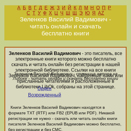
А
Б
В
Г
Д
Е
Ж
З
И
Й
К
Л
М
Н
О
П
Р
С
Т
У
Ф
Х
Ц
Ч
Ш
Щ
Э
Ю
Я
AZ
Зеленков Василий Вадимович -
читать онлайн и скачать
бесплатно книги
Зеленков Василий Вадимович
- это писатель, все
электронные книги которого можно бесплатно
скачать и читать онлайн без регистрации в нашей
электронной библиотеке. Ссылки на все книги
Зеленков Василий Вадимович - страница автора на
Зеленков Василий Вадимович, найденные нами или
Либоке - читать онлайн и скачать бесплатно книги
присланные читателями и расположенные в
библиотеке LibOk, собраны на этой странице.
Орден
Возрожденный
Книги Зеленков Василий Вадимович находятся в
формате ТХТ (RTF) или FB2 (EPUB или PDF). Никакой
регистрации не нужно - скачать или читать онлайн книги
писателя Зеленков Василий Вадимович можно бесплатно,
без регистрации и без СМС.