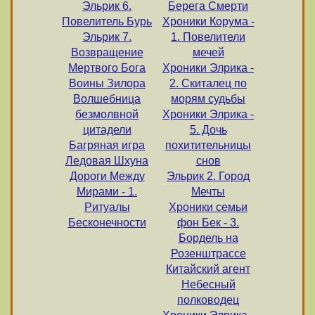
Эльрик 6.
Берега Смерти
Повелитель Бурь
Хроники Корума -
Эльрик 7.
1. Повелители
Возвращение
мечей
Мертвого Бога
Хроники Элрика -
Воины Зилора
2. Скиталец по
Волшебница
морям судьбы
безмолвной
Хроники Элрика -
цитадели
5. Дочь
Багряная игра
похитительницы
Ледовая Шхуна
снов
Дороги Между
Эльрик 2. Город
Мирами - 1.
Мечты
Ритуалы
Хроники семьи
Бесконечности
фон Бек - 3.
Бордель на
Розенштрассе
Китайский агент
Небесный
полководец