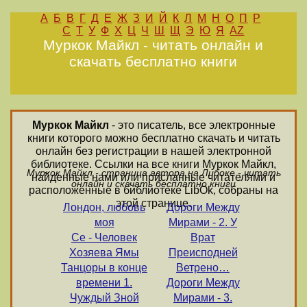
А
Б
В
Г
Д
Е
Ж
З
И
Й
К
Л
М
Н
О
П
Р
С
Т
У
Ф
Х
Ц
Ч
Ш
Щ
Э
Ю
Я
AZ
Муркок Майкл - читать онлайн и
скачать бесплатно книги
Муркок Майкл
- это писатель, все электронные
книги которого можно бесплатно скачать и читать
онлайн без регистрации в нашей электронной
библиотеке. Ссылки на все книги Муркок Майкл,
Муркок Майкл - страница автора на Либоке - читать
найденные нами или присланные читателями и
онлайн и скачать бесплатно книги
расположенные в библиотеке LibOk, собраны на
этой странице.
Лондон, любовь
Дороги Между
моя
Мирами - 2. У
Се - Человек
Врат
Хозяева Ямы
Преисподней
Танцоры в конце
Ветрено…
времени 1.
Дороги Между
Чуждый Зной
Мирами - 3.