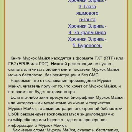
Хроники Элрика -
3. Глаза
яшмового
гиганта
Хроники Элрика -
4. За краем мира
Хроники Элрика -
5. Буреносец
Книги Муркок Майкл находятся в формате ТХТ (RTF) или
FB2 (EPUB или PDF). Никакой регистрации не нужно -
скачать или читать онлайн книги писателя Муркок Майкл
можно бесплатно, без регистрации и без СМС.
Надеемся, что от скачивания произведения Муркок
Майкл, читатель получит то, что хочет от Муркок Майкл, и
его время не будет потрачено зря.
Если кто-либо заинтересуется биографией Муркок Майкл
или интересными моментами из жизни и творчества
Муркок Майкл, то администрация электронной библиотеки
LibOk рекомендует воспользоваться энциклопедиями:
ru.wikipedia.org или bigenc.ru, где есть провернная
информация о Муркок Майкл.
Ключевые слова: Муркок Майкл, скачать, бесплатно,