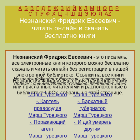
А
Б
В
Г
Д
Е
Ж
З
И
Й
К
Л
М
Н
О
П
Р
С
Т
У
Ф
Х
Ц
Ч
Ш
Щ
Э
Ю
Я
AZ
Незнанский Фридрих Евсеевич -
читать онлайн и скачать
бесплатно книги
Незнанский Фридрих Евсеевич
- это писатель,
все электронные книги которого можно бесплатно
скачать и читать онлайн без регистрации в нашей
электронной библиотеке. Ссылки на все книги
Незнанский Фридрих Евсеевич - страница автора на
Незнанский Фридрих Евсеевич, найденные нами
Либоке - читать онлайн и скачать бесплатно книги
или присланные читателями и расположенные в
библиотеке LibOk, собраны на этой странице.
Марш Турецкого
Марш Турецкого
-. Картель
-. Бархатный
правосудия
губернатор
Марш Турецкого
Марш Турецкого
-. Поражающий
-. И дай умереть
агент
другим
Марш Турецкого
Марш Турецкого