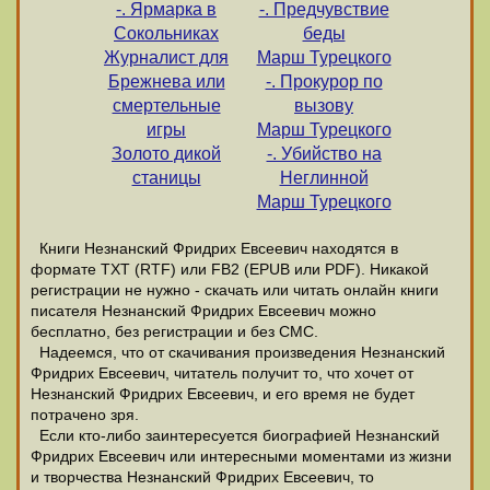
-. Ярмарка в
-. Предчувствие
Сокольниках
беды
Журналист для
Марш Турецкого
Брежнева или
-. Прокурор по
смертельные
вызову
игры
Марш Турецкого
Золото дикой
-. Убийство на
станицы
Неглинной
Марш Турецкого
Книги Незнанский Фридрих Евсеевич находятся в
формате ТХТ (RTF) или FB2 (EPUB или PDF). Никакой
регистрации не нужно - скачать или читать онлайн книги
писателя Незнанский Фридрих Евсеевич можно
бесплатно, без регистрации и без СМС.
Надеемся, что от скачивания произведения Незнанский
Фридрих Евсеевич, читатель получит то, что хочет от
Незнанский Фридрих Евсеевич, и его время не будет
потрачено зря.
Если кто-либо заинтересуется биографией Незнанский
Фридрих Евсеевич или интересными моментами из жизни
и творчества Незнанский Фридрих Евсеевич, то