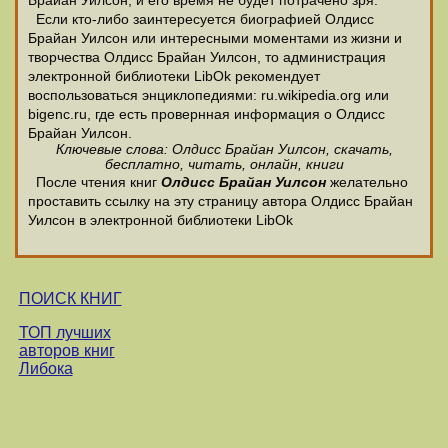
Брайан Уилсон, и его время не будет потрачено зря.
Если кто-либо заинтересуется биографией Олдисс
Брайан Уилсон или интересными моментами из жизни и
творчества Олдисс Брайан Уилсон, то администрация
электронной библиотеки LibOk рекомендует
воспользоваться энциклопедиями: ru.wikipedia.org или
bigenc.ru, где есть провернная информация о Олдисс
Брайан Уилсон.
Ключевые слова: Олдисс Брайан Уилсон, скачать,
бесплатно, читать, онлайн, книги
После чтения книг
Олдисс Брайан Уилсон
желательно
проставить ссылку на эту страницу автора Олдисс Брайан
Уилсон в электронной библиотеки LibOk
ПОИСК КНИГ
ТОП лучших
авторов книг
Либока