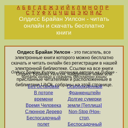
А
Б
В
Г
Д
Е
Ж
З
И
Й
К
Л
М
Н
О
П
Р
С
Т
У
Ф
Х
Ц
Ч
Ш
Щ
Э
Ю
Я
AZ
Олдисс Брайан Уилсон - читать
онлайн и скачать бесплатно
книги
Олдисс Брайан Уилсон
- это писатель, все
электронные книги которого можно бесплатно
скачать и читать онлайн без регистрации в нашей
электронной библиотеке. Ссылки на все книги
Олдисс Брайан Уилсон - страница автора на Либоке -
Олдисс Брайан Уилсон, найденные нами или
читать онлайн и скачать бесплатно книги
присланные читателями и расположенные в
библиотеке LibOk, собраны на этой странице.
Без Остановки
Освобожденный
В потопе
Франкенштейн
времени
Долгие сумерки
Время Человека
земли [Теплица]
Слюнное Дерево
Non-Stop (Нон-
Беспосадочный
стоп,
полет
Беспосадочный