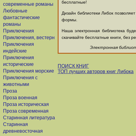
бесплатные!
современные романы
Любовные
Дизайн библиотеки Либок позволяет
фантастические
формы.
романы
Приключения
Наша электронная библиотека буд
Приключения, вестерн
скачивайте бесплатные книги, без ре
Приключения
Электронная библиоте
индейские
Приключения
исторические
ПОИСК КНИГ
Приключения морские
ТОП лучших авторов книг Либока
Приключения с
животными
Проза
Проза военная
Проза историческая
Проза современная
Старинная литература
Старинная
древневосточная