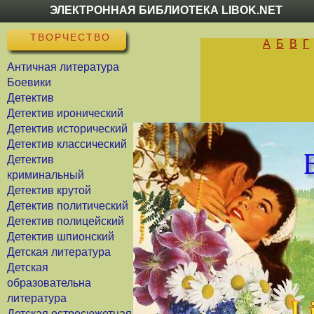
ЭЛЕКТРОННАЯ БИБЛИОТЕКА LIBOK.NET
ТВОРЧЕСТВО
А
Б
В
Г
Античная литература
Боевики
Детектив
Детектив иронический
Детектив исторический
Детектив классический
Детектив
криминальный
Детектив крутой
Детектив политический
Детектив полицейский
Детектив шпионский
Детская литература
Детская
образовательна
литература
Детская остросюжетная