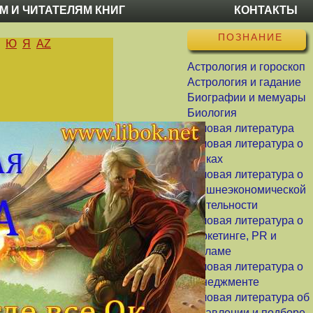
М И ЧИТАТЕЛЯМ КНИГ
КОНТАКТЫ
ПОЗНАНИЕ
Ю
Я
AZ
Астрология и гороскоп
Астрология и гадание
Биографии и мемуары
Биология
Деловая литература
Деловая литература о
банках
Деловая литература о
внешнеэкономической
деятельности
Деловая литература о
маркетинге, PR и
рекламе
Деловая литература о
менеджменте
Деловая литература об
управлении и подборе