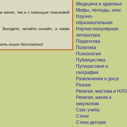
Медицина и здоровье
Мифы, легенды, эпос
ью меню, так и с помощью поисковой
Научно-
образовательная
аходите, читайте онлайн, а также
Научно-популярная
литература
Педагогика
чать книги бесплатно!
Политика
Психология
Публицистика
Путешествия и
география
Развлечения и досуг
Разное
Религия, мистика и НЛО
Религия, магия и
оккультизм
Секс учеба
Стихи
Стихи детские