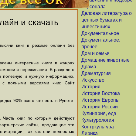
персонала
Деловая литература о
ценных бумагах и
лайн и скачать
инвестициях
Документальное
Документальное,
 тысячи книг в режиме онлайн без
прочее
Дом и семья
Домашние животные
авлены интересные книги в жанрах
Драма
х эмоции и переживания. В разделе о
Драматургия
щие полезную и нужную информацию.
Искусство
й с полными версиями книг. Сайт
История
История Востока
История Европы
ядка 90% всего что есть в Рунете.
История России
Кулинария, еда
 Часть книг, по которым действуют
Культурология
партнерские сайты, продающие эти
Контркультура
егистрации, так как они полностью
Лирика