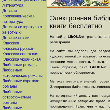
литература
Детская
приключенческая
Электронная библи
литература
книги бесплатно
Детская литература о
животных
На сайте
LibOk.Net
располжена эл
Детские сказки
регистрации.
Классика
Классика русская
На сайте мы сделали два раздела
Классика советская
художественной литературы, то есть
Классика украинская
познании можно скачать бесплатно
Любовные романы
Таким образом, сайт
LibOk.Net
я
Любовные
периодически обновляется.
исторические романы
Любовные короткие
Мы охватили значительный процент
романы
Электронная библиотека вычищенная
Любовные
На сегодняшний день у нас порядк
остросюжетные
имущественные авторские права, 
романы
произведения. Таких книг у нас п
Любовные