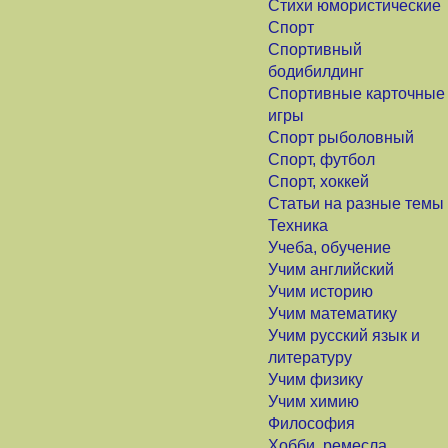
Стихи юмористические
Спорт
Спортивный
бодибилдинг
Спортивные карточные
игры
Спорт рыболовный
Спорт, футбол
Спорт, хоккей
Статьи на разные темы
Техника
Учеба, обучение
Учим английский
Учим историю
Учим математику
Учим русский язык и
литературу
Учим физику
Учим химию
Философия
Хобби, ремесла