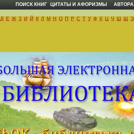
ПОИСК КНИГ
ЦИТАТЫ И АФОРИЗМЫ
АВТОРА
Д
Е
Ж
З
И
Й
К
Л
М
Н
О
П
Р
С
Т
У
Ф
Х
Ц
Ч
Ш
Щ
Э