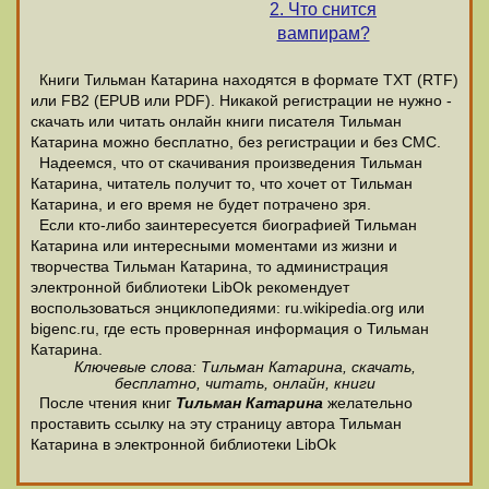
2. Что снится
вампирам?
Книги Тильман Катарина находятся в формате ТХТ (RTF)
или FB2 (EPUB или PDF). Никакой регистрации не нужно -
скачать или читать онлайн книги писателя Тильман
Катарина можно бесплатно, без регистрации и без СМС.
Надеемся, что от скачивания произведения Тильман
Катарина, читатель получит то, что хочет от Тильман
Катарина, и его время не будет потрачено зря.
Если кто-либо заинтересуется биографией Тильман
Катарина или интересными моментами из жизни и
творчества Тильман Катарина, то администрация
электронной библиотеки LibOk рекомендует
воспользоваться энциклопедиями: ru.wikipedia.org или
bigenc.ru, где есть провернная информация о Тильман
Катарина.
Ключевые слова: Тильман Катарина, скачать,
бесплатно, читать, онлайн, книги
После чтения книг
Тильман Катарина
желательно
проставить ссылку на эту страницу автора Тильман
Катарина в электронной библиотеки LibOk