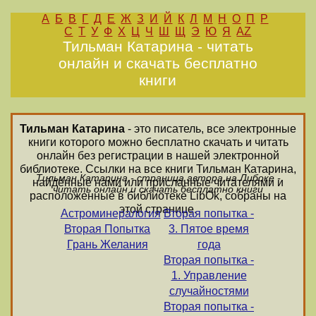
А
Б
В
Г
Д
Е
Ж
З
И
Й
К
Л
М
Н
О
П
Р
С
Т
У
Ф
Х
Ц
Ч
Ш
Щ
Э
Ю
Я
AZ
Тильман Катарина - читать
онлайн и скачать бесплатно
книги
Тильман Катарина
- это писатель, все электронные
книги которого можно бесплатно скачать и читать
онлайн без регистрации в нашей электронной
библиотеке. Ссылки на все книги Тильман Катарина,
Тильман Катарина - страница автора на Либоке -
найденные нами или присланные читателями и
читать онлайн и скачать бесплатно книги
расположенные в библиотеке LibOk, собраны на
этой странице.
Астроминералогия
Вторая попытка -
Вторая Попытка
3. Пятое время
Грань Желания
года
Вторая попытка -
1. Управление
случайностями
Вторая попытка -