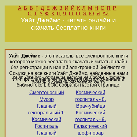
А
Б
В
Г
Д
Е
Ж
З
И
Й
К
Л
М
Н
О
П
Р
С
Т
У
Ф
Х
Ц
Ч
Ш
Щ
Э
Ю
Я
AZ
Уайт Джеймс - читать онлайн и
скачать бесплатно книги
Уайт Джеймс
- это писатель, все электронные книги
которого можно бесплатно скачать и читать онлайн
без регистрации в нашей электронной библиотеке.
Ссылки на все книги Уайт Джеймс, найденные нами
Уайт Джеймс - страница автора на Либоке - читать
или присланные читателями и расположенные в
онлайн и скачать бесплатно книги
библиотеке LibOk, собраны на этой странице.
Смертоносный
Космический
Мусор
госпиталь - 8.
Главный
Врач-убийца
секторальный 1.
Космический
Космический
госпиталь - 9.
Госпиталь
Галактический
Главный
шеф-повар