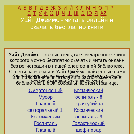
А
Б
В
Г
Д
Е
Ж
З
И
Й
К
Л
М
Н
О
П
Р
С
Т
У
Ф
Х
Ц
Ч
Ш
Щ
Э
Ю
Я
AZ
Уайт Джеймс - читать онлайн и
скачать бесплатно книги
Уайт Джеймс
- это писатель, все электронные книги
которого можно бесплатно скачать и читать онлайн
без регистрации в нашей электронной библиотеке.
Ссылки на все книги Уайт Джеймс, найденные нами
Уайт Джеймс - страница автора на Либоке - читать
или присланные читателями и расположенные в
онлайн и скачать бесплатно книги
библиотеке LibOk, собраны на этой странице.
Смертоносный
Космический
Мусор
госпиталь - 8.
Главный
Врач-убийца
секторальный 1.
Космический
Космический
госпиталь - 9.
Госпиталь
Галактический
Главный
шеф-повар