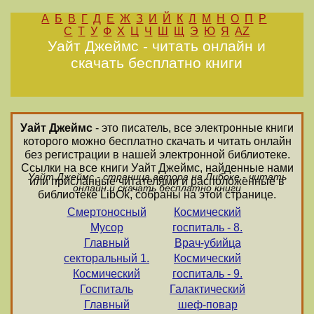
А
Б
В
Г
Д
Е
Ж
З
И
Й
К
Л
М
Н
О
П
Р
С
Т
У
Ф
Х
Ц
Ч
Ш
Щ
Э
Ю
Я
AZ
Уайт Джеймс - читать онлайн и
скачать бесплатно книги
Уайт Джеймс
- это писатель, все электронные книги
которого можно бесплатно скачать и читать онлайн
без регистрации в нашей электронной библиотеке.
Ссылки на все книги Уайт Джеймс, найденные нами
Уайт Джеймс - страница автора на Либоке - читать
или присланные читателями и расположенные в
онлайн и скачать бесплатно книги
библиотеке LibOk, собраны на этой странице.
Смертоносный
Космический
Мусор
госпиталь - 8.
Главный
Врач-убийца
секторальный 1.
Космический
Космический
госпиталь - 9.
Госпиталь
Галактический
Главный
шеф-повар