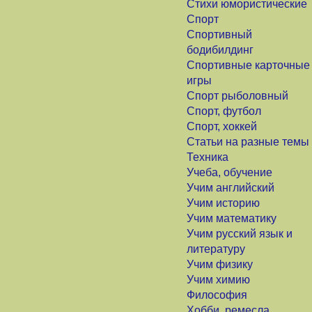
Стихи юмористические
Спорт
Спортивный
бодибилдинг
Спортивные карточные
игры
Спорт рыболовный
Спорт, футбол
Спорт, хоккей
Статьи на разные темы
Техника
Учеба, обучение
Учим английский
Учим историю
Учим математику
Учим русский язык и
литературу
Учим физику
Учим химию
Философия
Хобби, ремесла