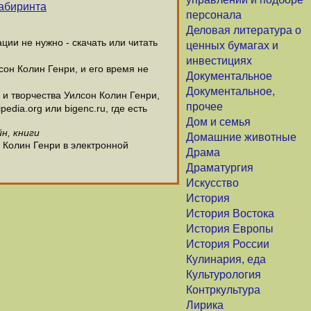
лабиринта
персонала
Деловая литература о
ии не нужно - скачать или читать
ценных бумагах и
инвестициях
сон Колин Генри, и его время не
Документальное
Документальное,
и творчества Уилсон Колин Генри,
прочее
dia.org или bigenc.ru, где есть
Дом и семья
н, книги
Домашние животные
 Колин Генри в электронной
Драма
Драматургия
Искусство
История
История Востока
История Европы
История России
Кулинария, еда
Культурология
Контркультура
Лирика