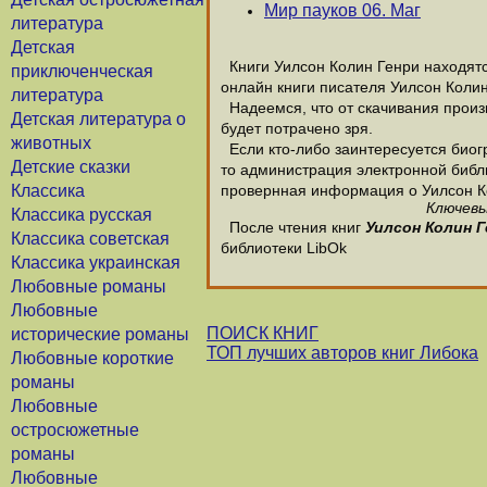
Мир пауков 06. Маг
литература
Детская
Книги Уилсон Колин Генри находятся
приключенческая
онлайн книги писателя Уилсон Колин
литература
Надеемся, что от скачивания произв
Детская литература о
будет потрачено зря.
животных
Если кто-либо заинтересуется биог
Детские сказки
то администрация электронной библио
Классика
провернная информация о Уилсон К
Ключевы
Классика русская
После чтения книг
Уилсон Колин Г
Классика советская
библиотеки LibOk
Классика украинская
Любовные романы
Любовные
ПОИСК КНИГ
исторические романы
ТОП лучших авторов книг Либока
Любовные короткие
романы
Любовные
остросюжетные
романы
Любовные