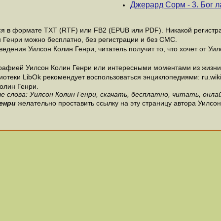
Джерард Сорм - 3. Бог 
 в формате ТХТ (RTF) или FB2 (EPUB или PDF). Никакой регистрац
 Генри можно бесплатно, без регистрации и без СМС.
едения Уилсон Колин Генри, читатель получит то, что хочет от Уил
рафией Уилсон Колин Генри или интересными моментами из жизни 
теки LibOk рекомендует воспользоваться энциклопедиями: ru.wikipe
олин Генри.
е слова: Уилсон Колин Генри, скачать, бесплатно, читать, онлай
енри
желательно проставить ссылку на эту страницу автора Уилсон