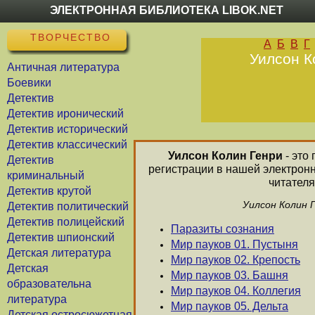
ЭЛЕКТРОННАЯ БИБЛИОТЕКА LIBOK.NET
ТВОРЧЕСТВО
А
Б
В
Г
Уилсон К
Античная литература
Боевики
Детектив
Детектив иронический
Детектив исторический
Детектив классический
Уилсон Колин Генри
- это
Детектив
регистрации в нашей электронн
криминальный
читателя
Детектив крутой
Уилсон Колин 
Детектив политический
Детектив полицейский
Паразиты сознания
Детектив шпионский
Мир пауков 01. Пустыня
Детская литература
Мир пауков 02. Крепость
Детская
Мир пауков 03. Башня
образовательна
Мир пауков 04. Коллегия
литература
Мир пауков 05. Дельта
Детская остросюжетная