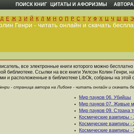
ПОИСК КНИГ
ЦИТАТЫ И АФОРИЗМЫ
АВТОРА
Д
Е
Ж
З
И
Й
К
Л
М
Н
О
П
Р
С
Т
У
Ф
Х
Ц
Ч
Ш
Щ
Э
олин Генри - читать онлайн и скачать беспла
 писатель, все электронные книги которого можно бесплатно 
ой библиотеке. Ссылки на все книги Уилсон Колин Генри,
ми и расположенные в библиотеке LibOk, собраны на этой 
Генри - страница автора на Либоке - читать онлайн и скачать б
Мир пауков 06. Убийцы
Мир пауков 07. Живые 
Мир пауков 09. Страна 
Космические вампиры - 
Космические вампиры -
Космические вампиры -