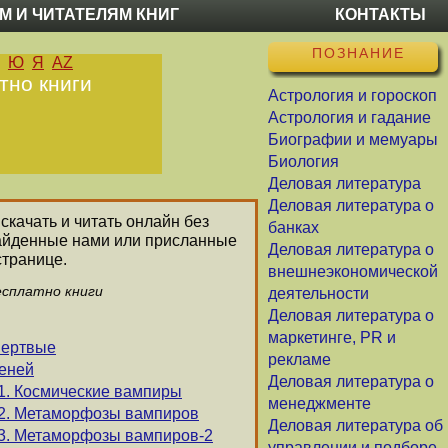
М И ЧИТАТЕЛЯМ КНИГ
КОНТАКТЫ
ПОЗНАНИЕ
Ю
Я
AZ
тно книги
Астрология и гороскоп
Астрология и гадание
Биографии и мемуары
Биология
Деловая литература
Деловая литература о
скачать и читать онлайн без
банках
 найденные нами или присланные
Деловая литература о
странице.
внешнеэкономической
есплатно книги
деятельности
Деловая литература о
маркетинге, PR и
мертвые
рекламе
теней
Деловая литература о
1. Космические вампиры
менеджменте
 2. Метаморфозы вампиров
Деловая литература об
 3. Метаморфозы вампиров-2
управлении и подборе