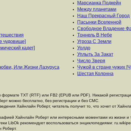
Марсианка Подкейн
Между планетами
Наш Прекрасный Город
Пасынки Вселенной
Свободное Владение Ф
путешествия
Тоннель В Небе
е чудовище]
Угроза С Земли
смический кадет]
Уолдо
Уплыть За Закат
Число Зверя
юбви, Или Жизни Лазуруса
Чужой в стране чужих [Ч
Шестая Колонна
 формате ТХТ (RTF) или FB2 (EPUB или PDF). Никакой регистрации 
берт можно бесплатно, без регистрации и без СМС.
едения Хайнлайн Роберт, читатель получит то, что хочет от Хайнла
рафией Хайнлайн Роберт или интересными моментами из жизни и т
и LibOk рекомендует воспользоваться энциклопедиями: ru.wikipedia
 Роберт.