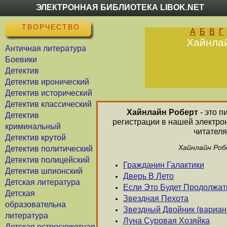
ЭЛЕКТРОННАЯ БИБЛИОТЕКА LIBOK.NET
ТВОРЧЕСТВО
А
Б
В
Г
Хайнлай
Античная литература
Боевики
Детектив
Детектив иронический
Детектив исторический
Детектив классический
Хайнлайн Роберт
- это п
Детектив
регистрации в нашей электро
криминальный
читателя
Детектив крутой
Хайнлайн Роб
Детектив политический
Детектив полицейский
Гражданин Галактики
Детектив шпионский
Дверь В Лето
Детская литература
Если Это Будет Продолжат
Детская
Звездная Пехота
образовательна
Звездный Двойник (вариан
литература
Луна Суровая Хозяйка
Детская остросюжетная