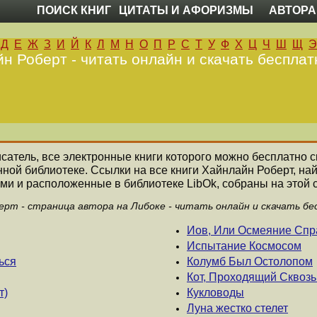
ПОИСК КНИГ
ЦИТАТЫ И АФОРИЗМЫ
АВТОРА
Д
Е
Ж
З
И
Й
К
Л
М
Н
О
П
Р
С
Т
У
Ф
Х
Ц
Ч
Ш
Щ
Э
н Роберт - читать онлайн и скачать бесплат
исатель, все электронные книги которого можно бесплатно с
нной библиотеке. Ссылки на все книги Хайнлайн Роберт, н
ми и расположенные в библиотеке LibOk, собраны на этой 
ерт - страница автора на Либоке - читать онлайн и скачать бе
Иов, Или Осмеяние Спр
Испытание Космосом
ься
Колумб Был Остолопом
Кот, Проходящий Сквоз
т)
Кукловоды
Луна жестко стелет