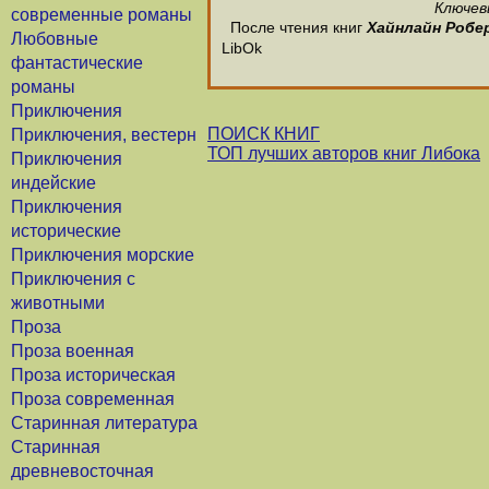
Ключев
современные романы
После чтения книг
Хайнлайн Робе
Любовные
LibOk
фантастические
романы
Приключения
ПОИСК КНИГ
Приключения, вестерн
ТОП лучших авторов книг Либока
Приключения
индейские
Приключения
исторические
Приключения морские
Приключения с
животными
Проза
Проза военная
Проза историческая
Проза современная
Старинная литература
Старинная
древневосточная