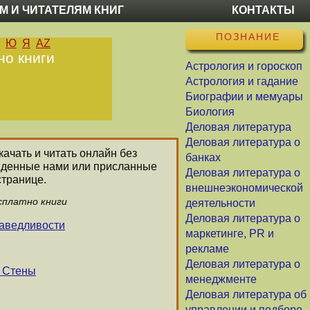
М И ЧИТАТЕЛЯМ КНИГ
КОНТАКТЫ
ПОЗНАНИЕ
Ю
Я
AZ
но книги
Астрология и гороскоп
Астрология и гадание
Биографии и мемуары
Биология
Деловая литература
Деловая литература о
качать и читать онлайн без
банках
айденные нами или присланные
Деловая литература о
странице.
внешнеэкономической
сплатно книги
деятельности
Деловая литература о
аведливости
маркетинге, PR и
рекламе
Деловая литература о
ь Стены
менеджменте
Деловая литература об
управлении и подборе