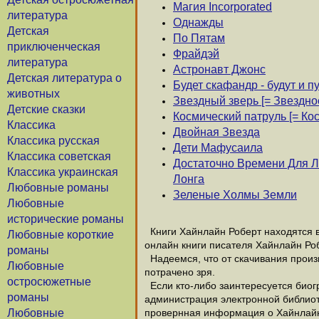
Магия Incorporated
литература
Однажды
Детская
По Пятам
приключенческая
Фрайдэй
литература
Астронавт Джонс
Детская литература о
Будет скафандр - будут и 
животных
Звездный зверь [= Звездно
Детские сказки
Космический патруль [= Ко
Классика
Двойная Звезда
Классика русская
Дети Мафусаила
Классика советская
Достаточно Времени Для Л
Классика украинская
Лонга
Любовные романы
Зеленые Холмы Земли
Любовные
исторические романы
Книги Хайнлайн Роберт находятся в
Любовные короткие
онлайн книги писателя Хайнлайн Ро
романы
Надеемся, что от скачивания произв
Любовные
потрачено зря.
остросюжетные
Если кто-либо заинтересуется биог
романы
администрация электронной библиотек
Любовные
провернная информация о Хайнлайн