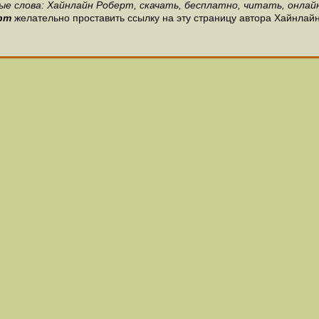
ые слова: Хайнлайн Роберт, скачать, бесплатно, читать, онлайн
рт
желательно проставить ссылку на эту страницу автора Хайнлайн