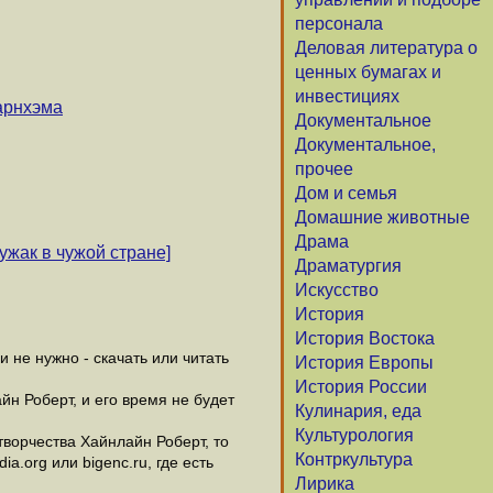
персонала
Деловая литература о
ценных бумагах и
инвестициях
арнхэма
Документальное
Документальное,
прочее
Дом и семья
Домашние животные
Драма
ужак в чужой стране]
Драматургия
Искусство
История
История Востока
не нужно - скачать или читать
История Европы
История России
йн Роберт, и его время не будет
Кулинария, еда
Культурология
ворчества Хайнлайн Роберт, то
Контркультура
.org или bigenc.ru, где есть
Лирика