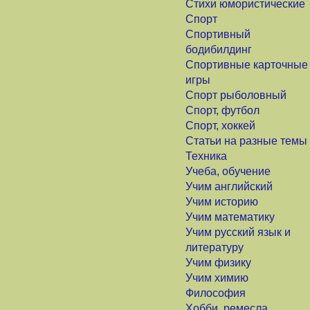
Стихи юмористические
Спорт
Спортивный
бодибилдинг
Спортивные карточные
игры
Спорт рыболовный
Спорт, футбол
Спорт, хоккей
Статьи на разные темы
Техника
Учеба, обучение
Учим английский
Учим историю
Учим математику
Учим русский язык и
литературу
Учим физику
Учим химию
Философия
Хобби, ремесла