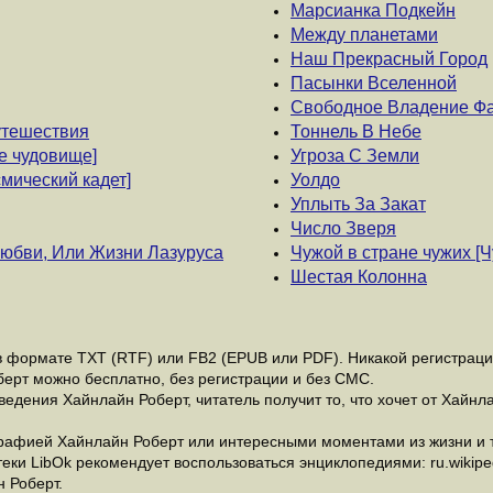
Марсианка Подкейн
Между планетами
Наш Прекрасный Город
Пасынки Вселенной
Свободное Владение Ф
путешествия
Тоннель В Небе
е чудовище]
Угроза С Земли
смический кадет]
Уолдо
Уплыть За Закат
Число Зверя
юбви, Или Жизни Лазуруса
Чужой в стране чужих [Ч
Шестая Колонна
 формате ТХТ (RTF) или FB2 (EPUB или PDF). Никакой регистрации 
берт можно бесплатно, без регистрации и без СМС.
едения Хайнлайн Роберт, читатель получит то, что хочет от Хайнла
рафией Хайнлайн Роберт или интересными моментами из жизни и т
и LibOk рекомендует воспользоваться энциклопедиями: ru.wikipedia
 Роберт.