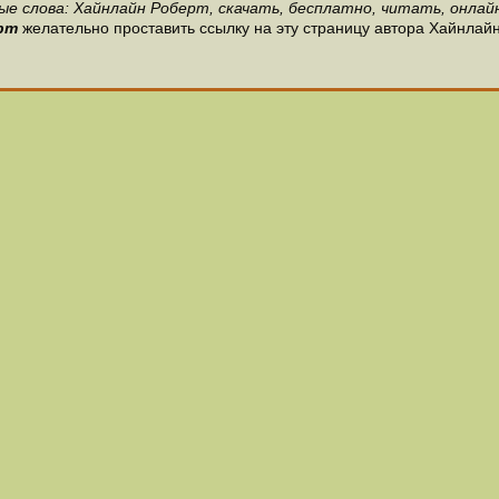
ые слова: Хайнлайн Роберт, скачать, бесплатно, читать, онлайн
рт
желательно проставить ссылку на эту страницу автора Хайнлайн