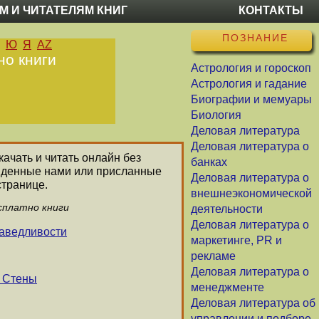
М И ЧИТАТЕЛЯМ КНИГ
КОНТАКТЫ
ПОЗНАНИЕ
Ю
Я
AZ
но книги
Астрология и гороскоп
Астрология и гадание
Биографии и мемуары
Биология
Деловая литература
Деловая литература о
качать и читать онлайн без
банках
айденные нами или присланные
Деловая литература о
странице.
внешнеэкономической
сплатно книги
деятельности
Деловая литература о
аведливости
маркетинге, PR и
рекламе
Деловая литература о
ь Стены
менеджменте
Деловая литература об
управлении и подборе