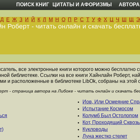
ПОИСК КНИГ
ЦИТАТЫ И АФОРИЗМЫ
АВТОРА
Д
Е
Ж
З
И
Й
К
Л
М
Н
О
П
Р
С
Т
У
Ф
Х
Ц
Ч
Ш
Щ
Э
н Роберт - читать онлайн и скачать бесплат
исатель, все электронные книги которого можно бесплатно с
нной библиотеке. Ссылки на все книги Хайнлайн Роберт, н
ми и расположенные в библиотеке LibOk, собраны на этой 
ерт - страница автора на Либоке - читать онлайн и скачать бе
Иов, Или Осмеяние Спр
Испытание Космосом
ься
Колумб Был Остолопом
Кот, Проходящий Сквоз
т)
Кукловоды
Луна жестко стелет