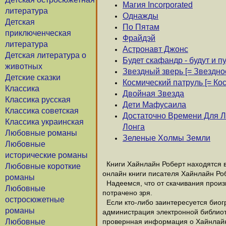
Магия Incorporated
литература
Однажды
Детская
По Пятам
приключенческая
Фрайдэй
литература
Астронавт Джонс
Детская литература о
Будет скафандр - будут и 
животных
Звездный зверь [= Звездно
Детские сказки
Космический патруль [= Ко
Классика
Двойная Звезда
Классика русская
Дети Мафусаила
Классика советская
Достаточно Времени Для Л
Классика украинская
Лонга
Любовные романы
Зеленые Холмы Земли
Любовные
исторические романы
Книги Хайнлайн Роберт находятся в
Любовные короткие
онлайн книги писателя Хайнлайн Ро
романы
Надеемся, что от скачивания произв
Любовные
потрачено зря.
остросюжетные
Если кто-либо заинтересуется биог
романы
администрация электронной библиотек
Любовные
провернная информация о Хайнлайн