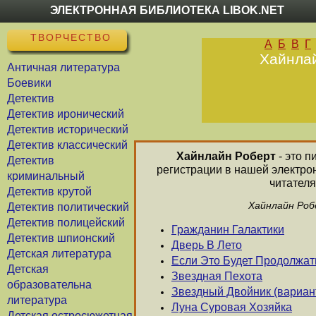
ЭЛЕКТРОННАЯ БИБЛИОТЕКА LIBOK.NET
ТВОРЧЕСТВО
А
Б
В
Г
Хайнлай
Античная литература
Боевики
Детектив
Детектив иронический
Детектив исторический
Детектив классический
Хайнлайн Роберт
- это п
Детектив
регистрации в нашей электро
криминальный
читателя
Детектив крутой
Хайнлайн Роб
Детектив политический
Детектив полицейский
Гражданин Галактики
Детектив шпионский
Дверь В Лето
Детская литература
Если Это Будет Продолжат
Детская
Звездная Пехота
образовательна
Звездный Двойник (вариан
литература
Луна Суровая Хозяйка
Детская остросюжетная