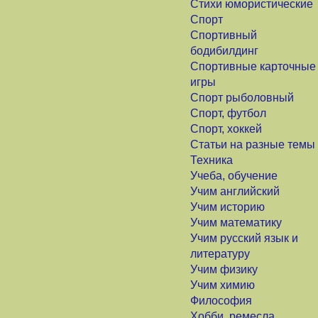
Стихи юмористические
Спорт
Спортивный
бодибилдинг
Спортивные карточные
игры
Спорт рыболовный
Спорт, футбол
Спорт, хоккей
Статьи на разные темы
Техника
Учеба, обучение
Учим английский
Учим историю
Учим математику
Учим русский язык и
литературу
Учим физику
Учим химию
Философия
Хобби, ремесла