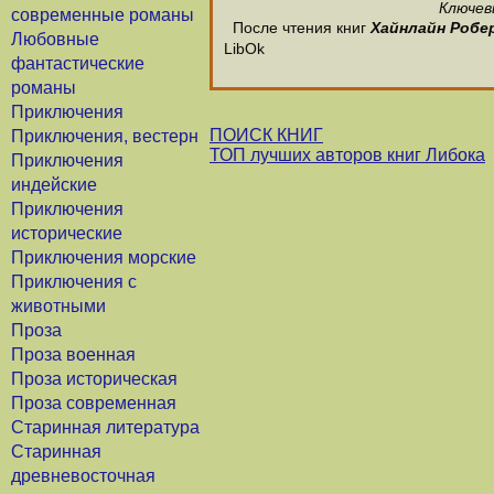
Ключев
современные романы
После чтения книг
Хайнлайн Робе
Любовные
LibOk
фантастические
романы
Приключения
ПОИСК КНИГ
Приключения, вестерн
ТОП лучших авторов книг Либока
Приключения
индейские
Приключения
исторические
Приключения морские
Приключения с
животными
Проза
Проза военная
Проза историческая
Проза современная
Старинная литература
Старинная
древневосточная