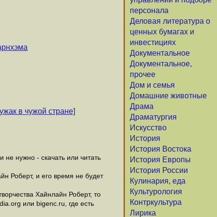
персонала
Деловая литература о
ценных бумагах и
инвестициях
арнхэма
Документальное
Документальное,
прочее
Дом и семья
Домашние животные
Драма
ужак в чужой стране]
Драматургия
Искусство
История
История Востока
не нужно - скачать или читать
История Европы
История России
йн Роберт, и его время не будет
Кулинария, еда
Культурология
ворчества Хайнлайн Роберт, то
Контркультура
.org или bigenc.ru, где есть
Лирика