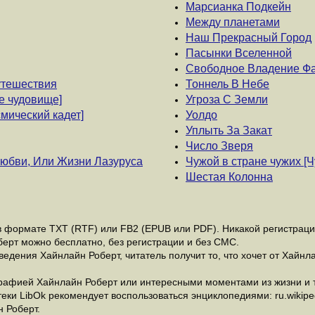
Марсианка Подкейн
Между планетами
Наш Прекрасный Город
Пасынки Вселенной
Свободное Владение Ф
путешествия
Тоннель В Небе
е чудовище]
Угроза С Земли
смический кадет]
Уолдо
Уплыть За Закат
Число Зверя
юбви, Или Жизни Лазуруса
Чужой в стране чужих [Ч
Шестая Колонна
 формате ТХТ (RTF) или FB2 (EPUB или PDF). Никакой регистрации 
берт можно бесплатно, без регистрации и без СМС.
едения Хайнлайн Роберт, читатель получит то, что хочет от Хайнла
рафией Хайнлайн Роберт или интересными моментами из жизни и т
и LibOk рекомендует воспользоваться энциклопедиями: ru.wikipedia
 Роберт.