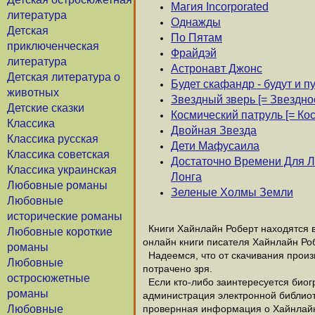
Магия Incorporated
литература
Однажды
Детская
По Пятам
приключенческая
Фрайдэй
литература
Астронавт Джонс
Детская литература о
Будет скафандр - будут и 
животных
Звездный зверь [= Звездно
Детские сказки
Космический патруль [= Ко
Классика
Двойная Звезда
Классика русская
Дети Мафусаила
Классика советская
Достаточно Времени Для Л
Классика украинская
Лонга
Любовные романы
Зеленые Холмы Земли
Любовные
исторические романы
Книги Хайнлайн Роберт находятся в
Любовные короткие
онлайн книги писателя Хайнлайн Ро
романы
Надеемся, что от скачивания произв
Любовные
потрачено зря.
остросюжетные
Если кто-либо заинтересуется биог
романы
администрация электронной библиотек
Любовные
провернная информация о Хайнлайн