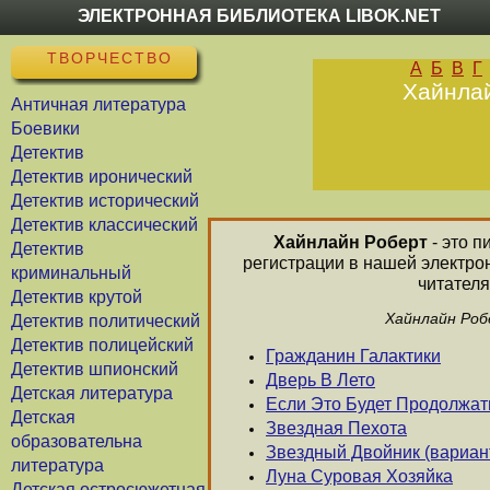
ЭЛЕКТРОННАЯ БИБЛИОТЕКА LIBOK.NET
ТВОРЧЕСТВО
А
Б
В
Г
Хайнлай
Античная литература
Боевики
Детектив
Детектив иронический
Детектив исторический
Детектив классический
Хайнлайн Роберт
- это п
Детектив
регистрации в нашей электро
криминальный
читателя
Детектив крутой
Хайнлайн Роб
Детектив политический
Детектив полицейский
Гражданин Галактики
Детектив шпионский
Дверь В Лето
Детская литература
Если Это Будет Продолжат
Детская
Звездная Пехота
образовательна
Звездный Двойник (вариан
литература
Луна Суровая Хозяйка
Детская остросюжетная