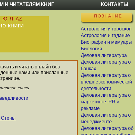
М И ЧИТАТЕЛЯМ КНИГ
КОНТАКТЫ
ПОЗНАНИЕ
Ю
Я
AZ
но книги
Астрология и гороскоп
Астрология и гадание
Биографии и мемуары
Биология
Деловая литература
Деловая литература о
качать и читать онлайн без
банках
айденные нами или присланные
Деловая литература о
странице.
внешнеэкономической
сплатно книги
деятельности
Деловая литература о
аведливости
маркетинге, PR и
рекламе
Деловая литература о
ь Стены
менеджменте
Деловая литература об
управлении и подборе