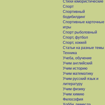
Стихи юмористические
Спорт
Спортивный
бодибилдинг
Спортивные карточные
игры
Спорт рыболовный
Спорт, футбол
Спорт, хоккей
Статьи на разные темы
Техника
Учеба, обучение
Учим английский
Учим историю
Учим математику
Учим русский язык и
литературу
Учим физику
Учим химию
Философия
Хобби, ремесла