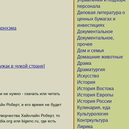
персонала
Деловая литература о
ценных бумагах и
инвестициях
арнхэма
Документальное
Документальное,
прочее
Дом и семья
Домашние животные
Драма
ужак в чужой стране]
Драматургия
Искусство
История
История Востока
не нужно - скачать или читать
История Европы
История России
йн Роберт, и его время не будет
Кулинария, еда
Культурология
ворчества Хайнлайн Роберт, то
Контркультура
.org или bigenc.ru, где есть
Лирика