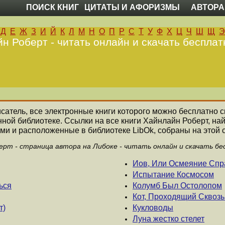
ПОИСК КНИГ
ЦИТАТЫ И АФОРИЗМЫ
АВТОРА
Д
Е
Ж
З
И
Й
К
Л
М
Н
О
П
Р
С
Т
У
Ф
Х
Ц
Ч
Ш
Щ
Э
н Роберт - читать онлайн и скачать бесплат
исатель, все электронные книги которого можно бесплатно с
нной библиотеке. Ссылки на все книги Хайнлайн Роберт, н
ми и расположенные в библиотеке LibOk, собраны на этой 
ерт - страница автора на Либоке - читать онлайн и скачать бе
Иов, Или Осмеяние Спр
Испытание Космосом
ься
Колумб Был Остолопом
Кот, Проходящий Сквоз
т)
Кукловоды
Луна жестко стелет