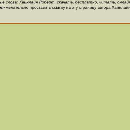
ые слова: Хайнлайн Роберт, скачать, бесплатно, читать, онлайн
рт
желательно проставить ссылку на эту страницу автора Хайнлайн