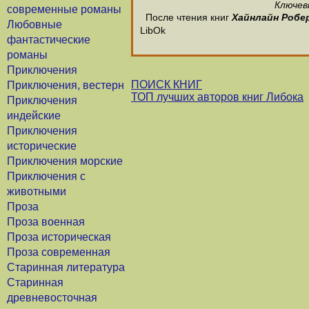
Ключев
современные романы
После чтения книг
Хайнлайн Робе
Любовные
LibOk
фантастические
романы
Приключения
ПОИСК КНИГ
Приключения, вестерн
ТОП лучших авторов книг Либока
Приключения
индейские
Приключения
исторические
Приключения морские
Приключения с
животными
Проза
Проза военная
Проза историческая
Проза современная
Старинная литература
Старинная
древневосточная