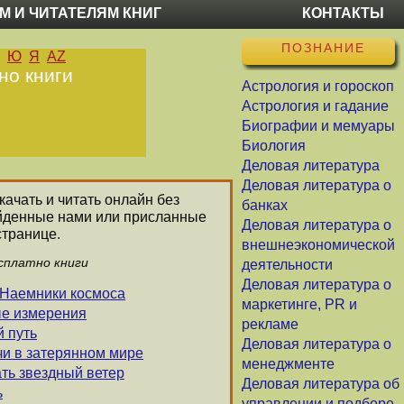
М И ЧИТАТЕЛЯМ КНИГ
КОНТАКТЫ
ПОЗНАНИЕ
Ю
Я
AZ
но книги
Астрология и гороскоп
Астрология и гадание
Биографии и мемуары
Биология
Деловая литература
Деловая литература о
качать и читать онлайн без
банках
айденные нами или присланные
Деловая литература о
странице.
внешнеэкономической
сплатно книги
деятельности
Деловая литература о
 Наемники космоса
маркетинге, PR и
ые измерения
рекламе
й путь
Деловая литература о
чи в затерянном мире
менеджменте
ать звездный ветер
Деловая литература об
ь
управлении и подборе