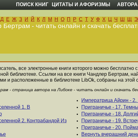
ПОИСК КНИГ
ЦИТАТЫ И АФОРИЗМЫ
АВТОРА
Д
Е
Ж
З
И
Й
К
Л
М
Н
О
П
Р
С
Т
У
Ф
Х
Ц
Ч
Ш
Щ
Э
 Бертрам - читать онлайн и скачать бесплат
исатель, все электронные книги которого можно бесплатно с
нной библиотеке. Ссылки на все книги Чандлер Бертрам, н
ми и расположенные в библиотеке LibOk, собраны на этой 
рам - страница автора на Либоке - читать онлайн и скачать бе
Императрица Айрин - 2.
еленной 1. В
Приграничье - 17. Темн
ю
Приграничье - 18. Долги
селенной 2. Контрабандой Из
Приграничье - 19. Встре
Приграничье - 20. Пойм
чье
Вернуть вчерашний ден