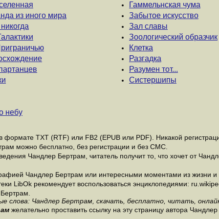
Вселенная
Гаммельнская чума
анда из иного мира
Забытое искусство
 никогда
Зал славы
Галактики
Зоологический образчик
 Приграничью
Клетка
восхождение
Разгадка
спартанцев
Разумен тот...
ки
Систершипы
о небу
 формате ТХТ (RTF) или FB2 (EPUB или PDF). Никакой регистрации
трам можно бесплатно, без регистрации и без СМС.
едения Чандлер Бертрам, читатель получит то, что хочет от Чандл
рафией Чандлер Бертрам или интересными моментами из жизни и 
и LibOk рекомендует воспользоваться энциклопедиями: ru.wikipedia
 Бертрам.
ые слова: Чандлер Бертрам, скачать, бесплатно, читать, онлайн
рам
желательно проставить ссылку на эту страницу автора Чандлер