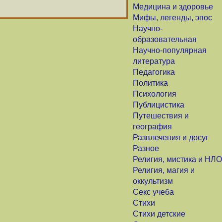
Медицина и здоровье
Мифы, легенды, эпос
Научно-
образовательная
Научно-популярная
литература
Педагогика
Политика
Психология
Публицистика
Путешествия и
география
Развлечения и досуг
Разное
Религия, мистика и НЛО
Религия, магия и
оккультизм
Секс учеба
Стихи
Стихи детские