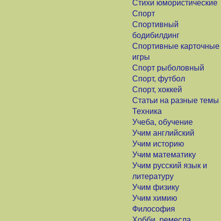
Стихи юмористические
Спорт
Спортивный
бодибилдинг
Спортивные карточные
игры
Спорт рыболовный
Спорт, футбол
Спорт, хоккей
Статьи на разные темы
Техника
Учеба, обучение
Учим английский
Учим историю
Учим математику
Учим русский язык и
литературу
Учим физику
Учим химию
Философия
Хобби, ремесла