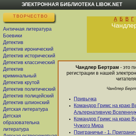
ЭЛЕКТРОННАЯ БИБЛИОТЕКА LIBOK.NET
ТВОРЧЕСТВО
А
Б
В
Г
Чандлер
Античная литература
Боевики
Детектив
Детектив иронический
Детектив исторический
Детектив классический
Чандлер Бертрам
- это п
Детектив
регистрации в нашей электро
криминальный
читателя
Детектив крутой
Чандлер Берт
Детектив политический
Детектив полицейский
Привычка
Детектив шпионский
Командор Гримс на краю Вс
Детская литература
Альтернативную Вселенну
Детская
Командор Гримс на краю В
образовательна
Чужого Мира
литература
Приграничье - 1. Приграни
Детская остросюжетная