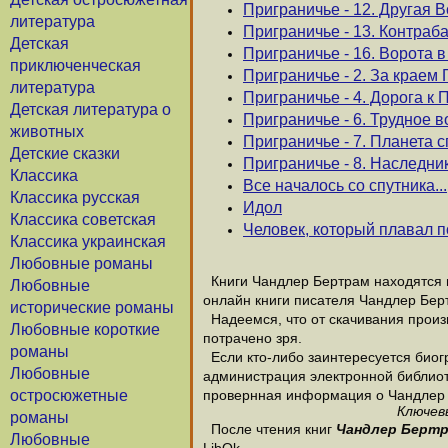
Приграничье - 12. Другая 
литература
Приграничье - 13. Контраб
Детская
Приграничье - 16. Ворота в
приключенческая
Приграничье - 2. За краем 
литература
Приграничье - 4. Дорога к
Детская литература о
Приграничье - 6. Трудное 
животных
Приграничье - 7. Планета 
Детские сказки
Приграничье - 8. Наследни
Классика
Все началось со спутника...
Классика русская
Идол
Классика советская
Человек, который плавал п
Классика украинская
Любовные романы
Книги Чандлер Бертрам находятся в
Любовные
онлайн книги писателя Чандлер Бер
исторические романы
Надеемся, что от скачивания произв
Любовные короткие
потрачено зря.
романы
Если кто-либо заинтересуется биог
Любовные
администрация электронной библиотек
остросюжетные
провернная информация о Чандлер
Ключев
романы
После чтения книг
Чандлер Берт
Любовные