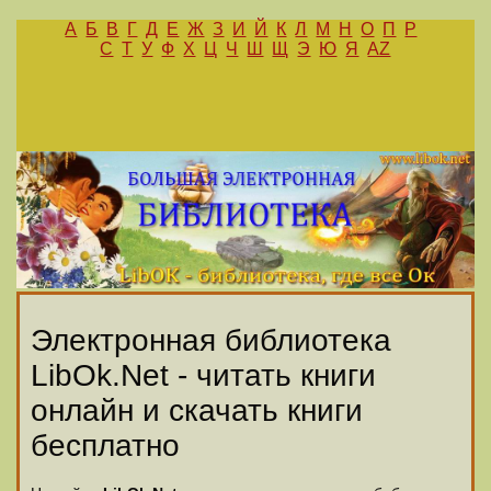
А
Б
В
Г
Д
Е
Ж
З
И
Й
К
Л
М
Н
О
П
Р
С
Т
У
Ф
Х
Ц
Ч
Ш
Щ
Э
Ю
Я
AZ
Электронная библиотека
LibOk.Net - читать книги
онлайн и скачать книги
бесплатно