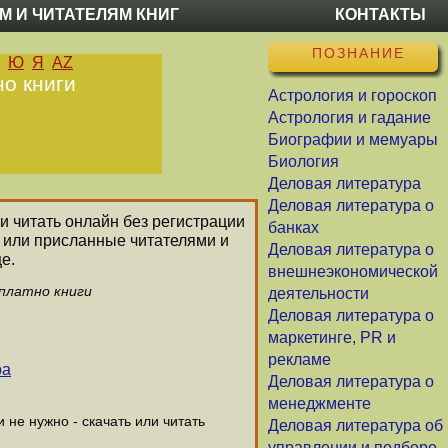
М И ЧИТАТЕЛЯМ КНИГ
КОНТАКТЫ
ПОЗНАНИЕ
Ю
Я
AZ
но книги
Астрология и гороскоп
Астрология и гадание
Биографии и мемуары
Биология
Деловая литература
Деловая литература о
 и читать онлайн без регистрации
банках
 или присланные читателями и
Деловая литература о
е.
внешнеэкономической
сплатно книги
деятельности
Деловая литература о
маркетинге, PR и
рекламе
ра
Деловая литература о
менеджменте
не нужно - скачать или читать
Деловая литература об
управлении и подборе