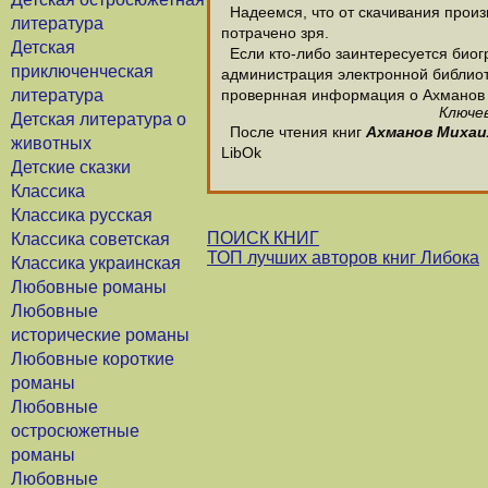
Надеемся, что от скачивания произв
литература
потрачено зря.
Детская
Если кто-либо заинтересуется биог
приключенческая
администрация электронной библиотек
литература
провернная информация о Ахманов
Ключев
Детская литература о
После чтения книг
Ахманов Михаи
животных
LibOk
Детские сказки
Классика
Классика русская
ПОИСК КНИГ
Классика советская
ТОП лучших авторов книг Либока
Классика украинская
Любовные романы
Любовные
исторические романы
Любовные короткие
романы
Любовные
остросюжетные
романы
Любовные