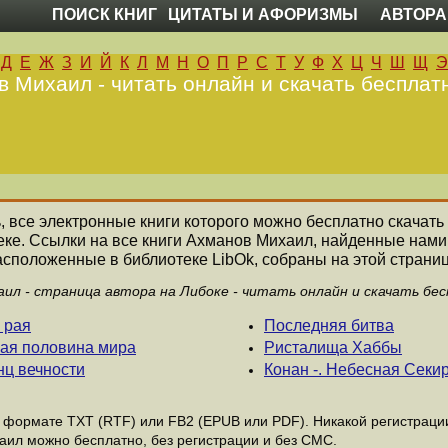
ПОИСК КНИГ
ЦИТАТЫ И АФОРИЗМЫ
АВТОРА
Д
Е
Ж
З
И
Й
К
Л
М
Н
О
П
Р
С
Т
У
Ф
Х
Ц
Ч
Ш
Щ
Э
 Михаил - читать онлайн и скачать бесплат
ь, все электронные книги которого можно бесплатно скачать
еке. Ссылки на все книги Ахманов Михаил, найденные нами
асположенные в библиотеке LibOk, собраны на этой страниц
ил - страница автора на Либоке - читать онлайн и скачать бе
 рая
Последняя битва
гая половина мира
Ристалища Хаббы
нц вечности
Конан -. Небесная Секи
формате ТХТ (RTF) или FB2 (EPUB или PDF). Никакой регистрации 
аил можно бесплатно, без регистрации и без СМС.