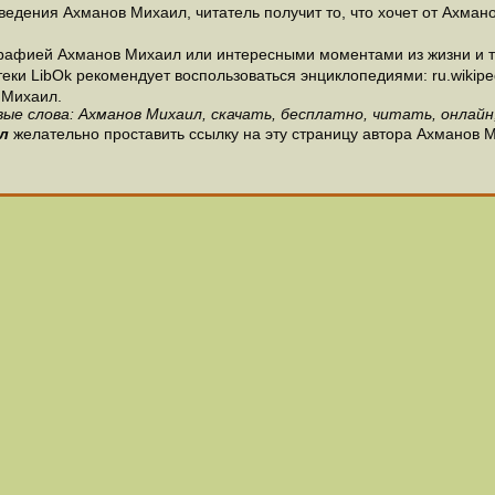
едения Ахманов Михаил, читатель получит то, что хочет от Ахмано
рафией Ахманов Михаил или интересными моментами из жизни и т
и LibOk рекомендует воспользоваться энциклопедиями: ru.wikipedia
 Михаил.
ые слова: Ахманов Михаил, скачать, бесплатно, читать, онлайн
л
желательно проставить ссылку на эту страницу автора Ахманов 