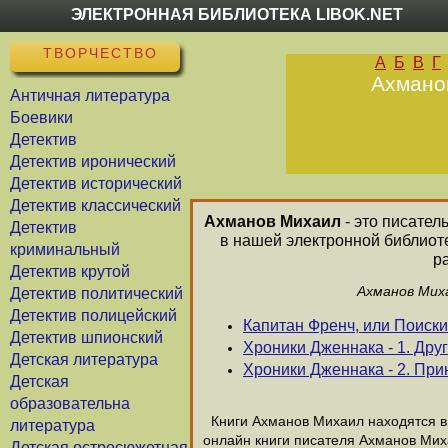
ЭЛЕКТРОННАЯ БИБЛИОТЕКА LIBOK.NET
ТВОРЧЕСТВО
А
Б
В
Г
Ахманов
Античная литература
Боевики
Детектив
Детектив иронический
Детектив исторический
Детектив классический
Ахманов Михаил
- это писател
Детектив
в нашей электронной библиот
криминальный
р
Детектив крутой
Ахманов Миха
Детектив политический
Детектив полицейский
Капитан Френч, или Поиски
Детектив шпионский
Хроники Дженнака - 1. Дру
Детская литература
Хроники Дженнака - 2. При
Детская
образовательна
Книги Ахманов Михаил находятся в 
литература
онлайн книги писателя Ахманов Мих
Детская остросюжетная