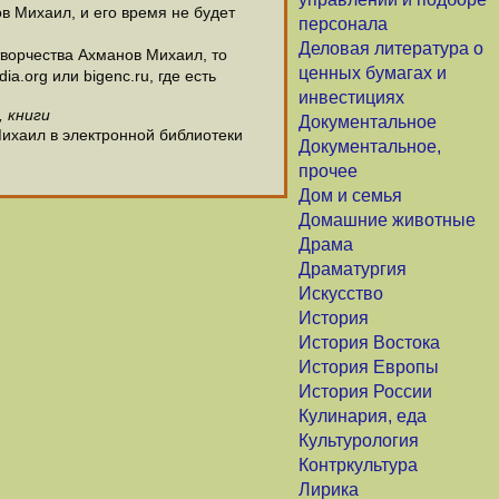
в Михаил, и его время не будет
персонала
Деловая литература о
ворчества Ахманов Михаил, то
ценных бумагах и
.org или bigenc.ru, где есть
инвестициях
, книги
Документальное
Михаил в электронной библиотеки
Документальное,
прочее
Дом и семья
Домашние животные
Драма
Драматургия
Искусство
История
История Востока
История Европы
История России
Кулинария, еда
Культурология
Контркультура
Лирика