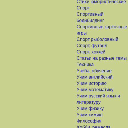
Стихи юмористические
Спорт
Спортивный
бодибилдинг
Спортивные карточные
игры
Спорт рыболовный
Спорт, футбол
Спорт, хоккей
Статьи на разные темы
Техника
Учеба, обучение
Учим английский
Учим историю
Учим математику
Учим русский язык и
литературу
Учим физику
Учим химию
Философия
Хобби, ремесла