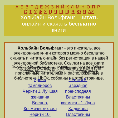
А
Б
В
Г
Д
Е
Ж
З
И
Й
К
Л
М
Н
О
П
Р
С
Т
У
Ф
Х
Ц
Ч
Ш
Щ
Э
Ю
Я
AZ
Хольбайн Вольфганг - читать
онлайн и скачать бесплатно
книги
Хольбайн Вольфганг
- это писатель, все
электронные книги которого можно бесплатно
скачать и читать онлайн без регистрации в нашей
электронной библиотеке. Ссылки на все книги
Хольбайн Вольфганг - страница автора на Либоке -
Хольбайн Вольфганг, найденные нами или
читать онлайн и скачать бесплатно книги
присланные читателями и расположенные в
библиотеке LibOk, собраны на этой странице.
Кровь
Черити 9.
тамплиеров
Звездная
Черити 1. Лучшая
преисподняя
женщина
Властелины
Военно-
космоса - 1. Луна
Космических сил
Хадриана
Черити 10.
Властелины