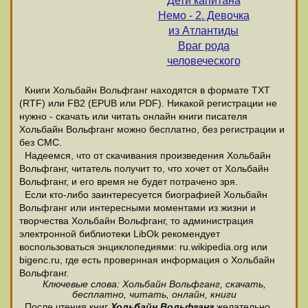
Дети капитана
Немо - 2. Девочка
из Атлантиды
Враг рода
человеческого
Книги Хольбайн Вольфганг находятся в формате ТХТ
(RTF) или FB2 (EPUB или PDF). Никакой регистрации не
нужно - скачать или читать онлайн книги писателя
Хольбайн Вольфганг можно бесплатно, без регистрации и
без СМС.
Надеемся, что от скачивания произведения Хольбайн
Вольфганг, читатель получит то, что хочет от Хольбайн
Вольфганг, и его время не будет потрачено зря.
Если кто-либо заинтересуется биографией Хольбайн
Вольфганг или интересными моментами из жизни и
творчества Хольбайн Вольфганг, то администрация
электронной библиотеки LibOk рекомендует
воспользоваться энциклопедиями: ru.wikipedia.org или
bigenc.ru, где есть провернная информация о Хольбайн
Вольфганг.
Ключевые слова: Хольбайн Вольфганг, скачать,
бесплатно, читать, онлайн, книги
После чтения книг
Хольбайн Вольфганг
желательно