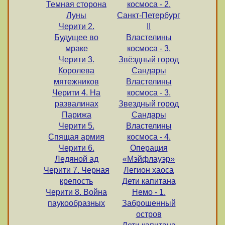
Темная сторона
космоса - 2.
Луны
Санкт-Петербург
Черити 2.
II
Будущее во
Властелины
мраке
космоса - 3.
Черити 3.
Звёздный город
Королева
Сандары
мятежников
Властелины
Черити 4. На
космоса - 3.
развалинах
Звездный город
Парижа
Сандары
Черити 5.
Властелины
Спящая армия
космоса - 4.
Черити 6.
Операция
Ледяной ад
«Мэйфлауэр»
Черити 7. Черная
Легион хаоса
крепость
Дети капитана
Черити 8. Война
Немо - 1.
паукообразных
Заброшенный
остров