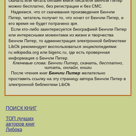
скачать или читать онлайн книги писателя Бенчли Питер
можно бесплатно, без регистрации и без СМС.
Надеемся, что от скачивания произведения Бенчли
Питер, читатель получит то, что хочет от Бенчли Питер, и
его время не будет потрачено зря.
Если кто-либо заинтересуется биографией Бенчли Питер
или интересными моментами из жизни и творчества
Бенчли Питер, то администрация электронной библиотеки
LibOk рекомендует воспользоваться энциклопедиями:
ru.wikipedia.org или bigenc.ru, где есть провернная
информация о Бенчли Питер.
Ключевые слова: Бенчли Питер, скачать, бесплатно,
читать, онлайн, книги
После чтения книг
Бенчли Питер
желательно
проставить ссылку на эту страницу автора Бенчли Питер в
электронной библиотеки LibOk
ПОИСК КНИГ
ТОП лучших
авторов книг
Либока