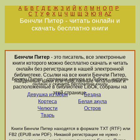
А
Б
В
Г
Д
Е
Ж
З
И
Й
К
Л
М
Н
О
П
Р
С
Т
У
Ф
Х
Ц
Ч
Ш
Щ
Э
Ю
Я
AZ
Бенчли Питер - читать онлайн и
скачать бесплатно книги
Бенчли Питер
- это писатель, все электронные
книги которого можно бесплатно скачать и читать
онлайн без регистрации в нашей электронной
библиотеке. Ссылки на все книги Бенчли Питер,
Бенчли Питер - страница автора на Либоке - читать
найденные нами или присланные читателями и
онлайн и скачать бесплатно книги
расположенные в библиотеке LibOk, собраны на
этой странице.
Девушка из Моря
Бездна
Кортеса
Белая акула
Челюсти
Остров
Тварь
Книги Бенчли Питер находятся в формате ТХТ (RTF) или
FB2 (EPUB или PDF). Никакой регистрации не нужно -