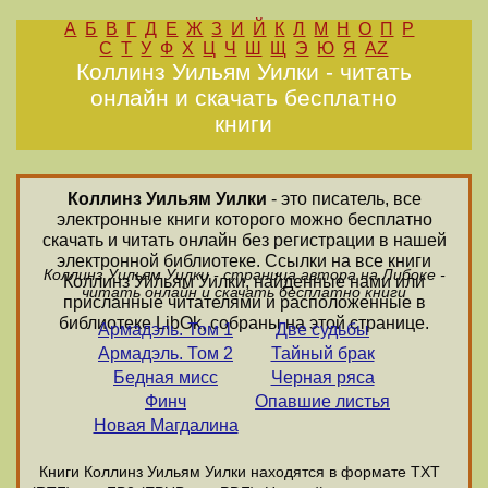
А
Б
В
Г
Д
Е
Ж
З
И
Й
К
Л
М
Н
О
П
Р
С
Т
У
Ф
Х
Ц
Ч
Ш
Щ
Э
Ю
Я
AZ
Коллинз Уильям Уилки - читать
онлайн и скачать бесплатно
книги
Коллинз Уильям Уилки
- это писатель, все
электронные книги которого можно бесплатно
скачать и читать онлайн без регистрации в нашей
электронной библиотеке. Ссылки на все книги
Коллинз Уильям Уилки - страница автора на Либоке -
Коллинз Уильям Уилки, найденные нами или
читать онлайн и скачать бесплатно книги
присланные читателями и расположенные в
библиотеке LibOk, собраны на этой странице.
Армадэль. Том 1
Две судьбы
Армадэль. Том 2
Тайный брак
Бедная мисс
Черная ряса
Финч
Опавшие листья
Новая Магдалина
Книги Коллинз Уильям Уилки находятся в формате ТХТ