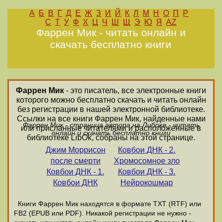
А
Б
В
Г
Д
Е
Ж
З
И
Й
К
Л
М
Н
О
П
Р
С
Т
У
Ф
Х
Ц
Ч
Ш
Щ
Э
Ю
Я
AZ
Фаррен Мик - читать онлайн и
скачать бесплатно книги
Фаррен Мик
- это писатель, все электронные книги
которого можно бесплатно скачать и читать онлайн
без регистрации в нашей электронной библиотеке.
Ссылки на все книги Фаррен Мик, найденные нами
Фаррен Мик - страница автора на Либоке - читать
или присланные читателями и расположенные в
онлайн и скачать бесплатно книги
библиотеке LibOk, собраны на этой странице.
Джим Моррисон
Ковбои ДНК - 2.
после смерти
Хромосомное зло
Ковбои ДНК - 1.
Ковбои ДНК - 3.
Ковбои ДНК
Нейрокошмар
Книги Фаррен Мик находятся в формате ТХТ (RTF) или
FB2 (EPUB или PDF). Никакой регистрации не нужно -