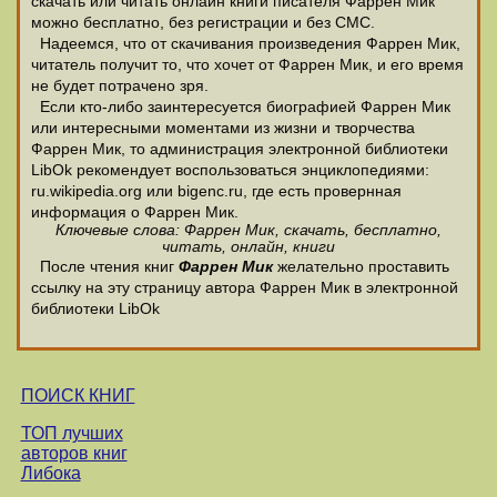
скачать или читать онлайн книги писателя Фаррен Мик
можно бесплатно, без регистрации и без СМС.
Надеемся, что от скачивания произведения Фаррен Мик,
читатель получит то, что хочет от Фаррен Мик, и его время
не будет потрачено зря.
Если кто-либо заинтересуется биографией Фаррен Мик
или интересными моментами из жизни и творчества
Фаррен Мик, то администрация электронной библиотеки
LibOk рекомендует воспользоваться энциклопедиями:
ru.wikipedia.org или bigenc.ru, где есть провернная
информация о Фаррен Мик.
Ключевые слова: Фаррен Мик, скачать, бесплатно,
читать, онлайн, книги
После чтения книг
Фаррен Мик
желательно проставить
ссылку на эту страницу автора Фаррен Мик в электронной
библиотеки LibOk
ПОИСК КНИГ
ТОП лучших
авторов книг
Либока