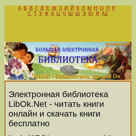
А
Б
В
Г
Д
Е
Ж
З
И
Й
К
Л
М
Н
О
П
Р
С
Т
У
Ф
Х
Ц
Ч
Ш
Щ
Э
Ю
Я
AZ
Электронная библиотека
LibOk.Net - читать книги
онлайн и скачать книги
бесплатно