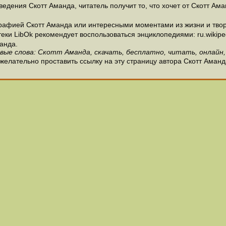
едения Скотт Аманда, читатель получит то, что хочет от Скотт Ама
рафией Скотт Аманда или интересными моментами из жизни и твор
и LibOk рекомендует воспользоваться энциклопедиями: ru.wikipedia
анда.
вые слова: Скотт Аманда, скачать, бесплатно, читать, онлайн,
желательно проставить ссылку на эту страницу автора Скотт Аманд