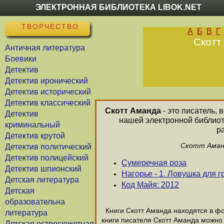
ЭЛЕКТРОННАЯ БИБЛИОТЕКА LIBOK.NET
ТВОРЧЕСТВО
А
Б
В
Г
Скотт
Античная литература
Боевики
Детектив
Детектив иронический
Детектив исторический
Детектив классический
Скотт Аманда
- это писатель, 
Детектив
нашей электронной библиот
криминальный
р
Детектив крутой
Скотт Аманд
Детектив политический
Детектив полицейский
Сумеречная роза
Детектив шпионский
Нагорье - 1. Ловушка для 
Детская литература
Код Майя: 2012
Детская
образовательна
Книги Скотт Аманда находятся в фор
литература
книги писателя Скотт Аманда можно 
Детская остросюжетная