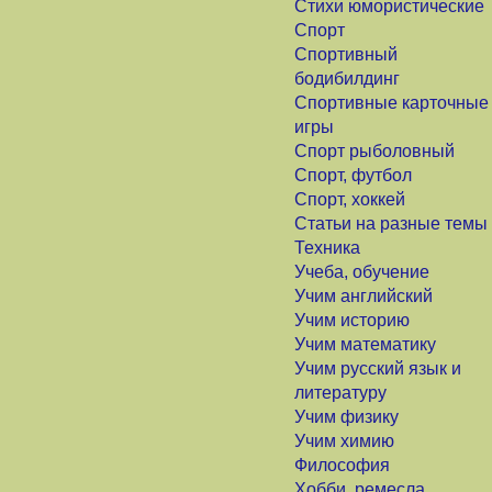
Стихи юмористические
Спорт
Спортивный
бодибилдинг
Спортивные карточные
игры
Спорт рыболовный
Спорт, футбол
Спорт, хоккей
Статьи на разные темы
Техника
Учеба, обучение
Учим английский
Учим историю
Учим математику
Учим русский язык и
литературу
Учим физику
Учим химию
Философия
Хобби, ремесла