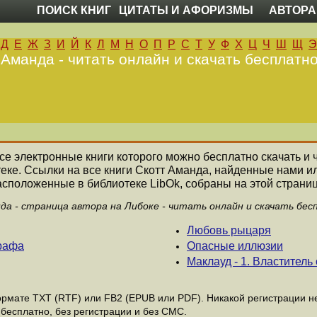
ПОИСК КНИГ
ЦИТАТЫ И АФОРИЗМЫ
АВТОРА
Д
Е
Ж
З
И
Й
К
Л
М
Н
О
П
Р
С
Т
У
Ф
Х
Ц
Ч
Ш
Щ
Э
 Аманда - читать онлайн и скачать бесплатно
все электронные книги которого можно бесплатно скачать и 
еке. Ссылки на все книги Скотт Аманда, найденные нами и
асположенные в библиотеке LibOk, собраны на этой страниц
а - страница автора на Либоке - читать онлайн и скачать бес
Любовь рыцаря
графа
Опасные иллюзии
Маклауд - 1. Властитель
мате ТХТ (RTF) или FB2 (EPUB или PDF). Никакой регистрации не 
бесплатно, без регистрации и без СМС.