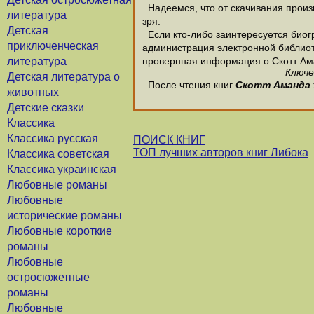
Надеемся, что от скачивания произв
литература
зря.
Детская
Если кто-либо заинтересуется биог
приключенческая
администрация электронной библиотек
литература
провернная информация о Скотт Ам
Ключе
Детская литература о
После чтения книг
Скотт Аманда
животных
Детские сказки
Классика
Классика русская
ПОИСК КНИГ
ТОП лучших авторов книг Либока
Классика советская
Классика украинская
Любовные романы
Любовные
исторические романы
Любовные короткие
романы
Любовные
остросюжетные
романы
Любовные