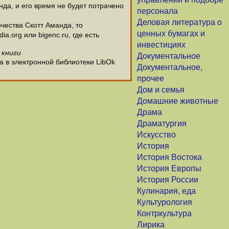
нда, и его время не будет потрачено
персонала
Деловая литература о
чества Скотт Аманда, то
ценных бумагах и
.org или bigenc.ru, где есть
инвестициях
 книги
Документальное
а в электронной библиотеки LibOk
Документальное,
прочее
Дом и семья
Домашние животные
Драма
Драматургия
Искусство
История
История Востока
История Европы
История России
Кулинария, еда
Культурология
Контркультура
Лирика