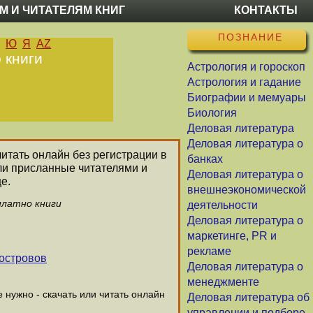
М И ЧИТАТЕЛЯМ КНИГ
КОНТАКТЫ
ПОЗНАНИЕ
Ю
Я
AZ
 книги
Астрология и гороскоп
Астрология и гадание
Биографии и мемуары
Биология
Деловая литература
Деловая литература о
читать онлайн без регистрации в
банках
ли присланные читателями и
Деловая литература о
е.
внешнеэкономической
платно книги
деятельности
Деловая литература о
маркетинге, PR и
рекламе
 островов
Деловая литература о
менеджменте
нужно - скачать или читать онлайн
Деловая литература об
управлении и подборе