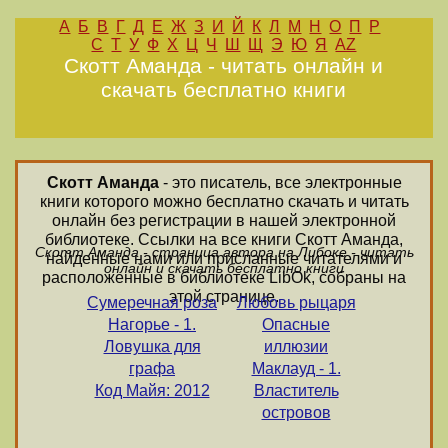
А
Б
В
Г
Д
Е
Ж
З
И
Й
К
Л
М
Н
О
П
Р
С
Т
У
Ф
Х
Ц
Ч
Ш
Щ
Э
Ю
Я
AZ
Скотт Аманда - читать онлайн и
скачать бесплатно книги
Скотт Аманда
- это писатель, все электронные
книги которого можно бесплатно скачать и читать
онлайн без регистрации в нашей электронной
библиотеке. Ссылки на все книги Скотт Аманда,
Скотт Аманда - страница автора на Либоке - читать
найденные нами или присланные читателями и
онлайн и скачать бесплатно книги
расположенные в библиотеке LibOk, собраны на
этой странице.
Сумеречная роза
Любовь рыцаря
Нагорье - 1.
Опасные
Ловушка для
иллюзии
графа
Маклауд - 1.
Код Майя: 2012
Властитель
островов