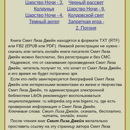
Царство Ночи - 3.
Черный рассвет
Колдунья
Царство Ночи - 9.
Царство Ночи - 4.
Колдовской свет
Темный ангел
Запретная игра -
2. Погоня
Книги Смит Лиза Джейн находятся в формате ТХТ (RTF)
или FB2 (EPUB или PDF). Никакой регистрации не нужно -
скачать или читать онлайн книги писателя Смит Лиза
Джейн можно бесплатно, без регистрации и без СМС.
Надеемся, что от скачивания произведения Смит Лиза
Джейн, читатель получит то, что хочет от Смит Лиза Джейн,
и его время не будет потрачено зря.
Если кто-либо заинтересуется биографией Смит Лиза
Джейн или интересными моментами из жизни и творчества
Смит Лиза Джейн, то администрация электронной
библиотеки LibOk рекомендует воспользоваться
энциклопедиями: ru.wikipedia.org или bigenc.ru, где есть
провернная информация о Смит Лиза Джейн.
Ключевые слова: Смит Лиза Джейн, скачать, бесплатно,
читать, онлайн, книги
После чтения книг
Смит Лиза Джейн
желательно
проставить ссылку на эту страницу автора Смит Лиза