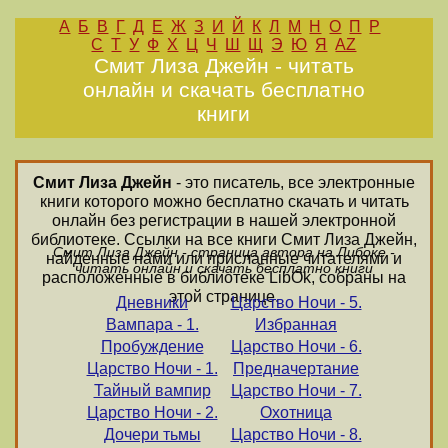
А
Б
В
Г
Д
Е
Ж
З
И
Й
К
Л
М
Н
О
П
Р
С
Т
У
Ф
Х
Ц
Ч
Ш
Щ
Э
Ю
Я
AZ
Смит Лиза Джейн - читать
онлайн и скачать бесплатно
книги
Смит Лиза Джейн
- это писатель, все электронные
книги которого можно бесплатно скачать и читать
онлайн без регистрации в нашей электронной
библиотеке. Ссылки на все книги Смит Лиза Джейн,
Смит Лиза Джейн - страница автора на Либоке -
найденные нами или присланные читателями и
читать онлайн и скачать бесплатно книги
расположенные в библиотеке LibOk, собраны на
этой странице.
Дневники
Царство Ночи - 5.
Вампара - 1.
Избранная
Пробуждение
Царство Ночи - 6.
Царство Ночи - 1.
Предначертание
Тайный вампир
Царство Ночи - 7.
Царство Ночи - 2.
Охотница
Дочери тьмы
Царство Ночи - 8.