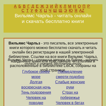
А
Б
В
Г
Д
Е
Ж
З
И
Й
К
Л
М
Н
О
П
Р
С
Т
У
Ф
Х
Ц
Ч
Ш
Щ
Э
Ю
Я
AZ
Вильямс Чарльз - читать онлайн
и скачать бесплатно книги
Вильямс Чарльз
- это писатель, все электронные
книги которого можно бесплатно скачать и читать
онлайн без регистрации в нашей электронной
библиотеке. Ссылки на все книги Вильямс Чарльз,
Вильямс Чарльз - страница автора на Либоке - читать
найденные нами или присланные читателями и
онлайн и скачать бесплатно книги
расположенные в библиотеке LibOk, собраны на
этой странице.
Глубокое синее
Промедление
море
смерти подобно
Долгая
Слабые женские
воскресная ночь
руки
Тень подозрения
Страх на
Человек на
побережье
поводке
Человек в бегах