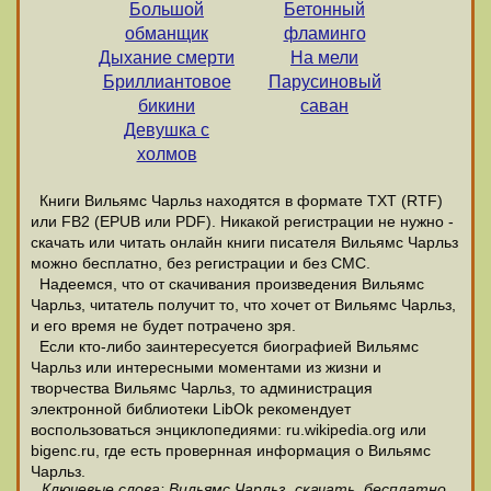
Большой
Бетонный
обманщик
фламинго
Дыхание смерти
На мели
Бриллиантовое
Парусиновый
бикини
саван
Девушка с
холмов
Книги Вильямс Чарльз находятся в формате ТХТ (RTF)
или FB2 (EPUB или PDF). Никакой регистрации не нужно -
скачать или читать онлайн книги писателя Вильямс Чарльз
можно бесплатно, без регистрации и без СМС.
Надеемся, что от скачивания произведения Вильямс
Чарльз, читатель получит то, что хочет от Вильямс Чарльз,
и его время не будет потрачено зря.
Если кто-либо заинтересуется биографией Вильямс
Чарльз или интересными моментами из жизни и
творчества Вильямс Чарльз, то администрация
электронной библиотеки LibOk рекомендует
воспользоваться энциклопедиями: ru.wikipedia.org или
bigenc.ru, где есть провернная информация о Вильямс
Чарльз.
Ключевые слова: Вильямс Чарльз, скачать, бесплатно,