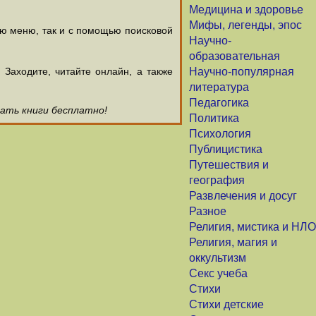
Медицина и здоровье
Мифы, легенды, эпос
ью меню, так и с помощью поисковой
Научно-
образовательная
аходите, читайте онлайн, а также
Научно-популярная
литература
Педагогика
чать книги бесплатно!
Политика
Психология
Публицистика
Путешествия и
география
Развлечения и досуг
Разное
Религия, мистика и НЛО
Религия, магия и
оккультизм
Секс учеба
Стихи
Стихи детские