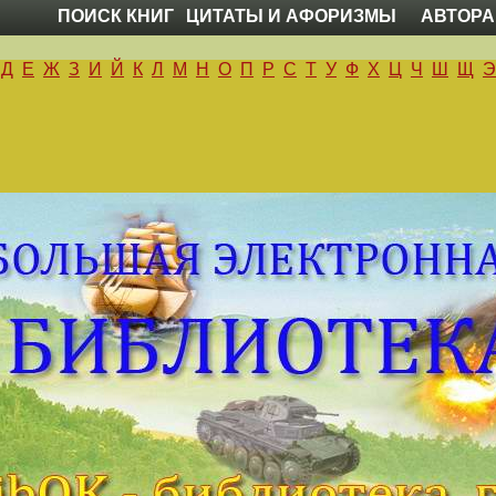
ПОИСК КНИГ
ЦИТАТЫ И АФОРИЗМЫ
АВТОРА
Д
Е
Ж
З
И
Й
К
Л
М
Н
О
П
Р
С
Т
У
Ф
Х
Ц
Ч
Ш
Щ
Э