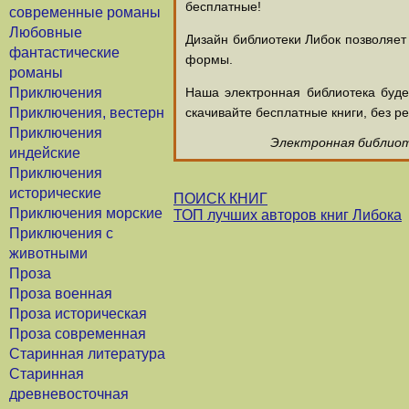
бесплатные!
современные романы
Любовные
Дизайн библиотеки Либок позволяет
фантастические
формы.
романы
Приключения
Наша электронная библиотека буд
Приключения, вестерн
скачивайте бесплатные книги, без ре
Приключения
Электронная библиоте
индейские
Приключения
исторические
ПОИСК КНИГ
Приключения морские
ТОП лучших авторов книг Либока
Приключения с
животными
Проза
Проза военная
Проза историческая
Проза современная
Старинная литература
Старинная
древневосточная