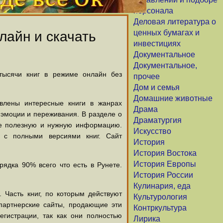
персонала
Деловая литература о
ценных бумагах и
лайн и скачать
инвестициях
Документальное
Документальное,
 тысячи книг в режиме онлайн без
прочее
Дом и семья
Домашние животные
авлены интересные книги в жанрах
Драма
х эмоции и переживания. В разделе о
Драматургия
щие полезную и нужную информацию.
Искусство
й с полными версиями книг. Сайт
История
История Востока
История Европы
ядка 90% всего что есть в Рунете.
История России
Кулинария, еда
 Часть книг, по которым действуют
Культурология
партнерские сайты, продающие эти
Контркультура
егистрации, так как они полностью
Лирика