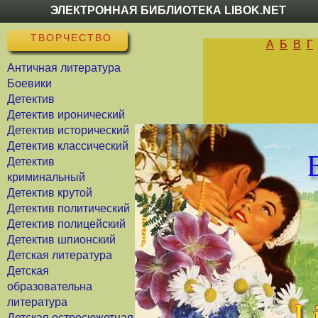
ЭЛЕКТРОННАЯ БИБЛИОТЕКА LIBOK.NET
ТВОРЧЕСТВО
А
Б
В
Г
Античная литература
Боевики
Детектив
Детектив иронический
Детектив исторический
Детектив классический
Детектив
криминальный
Детектив крутой
Детектив политический
Детектив полицейский
Детектив шпионский
Детская литература
Детская
образовательна
литература
Детская остросюжетная