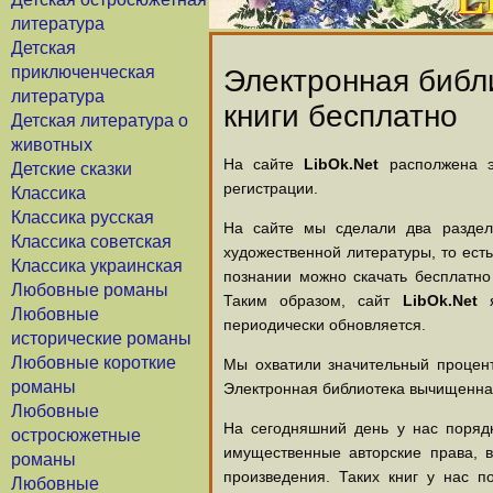
литература
Детская
приключенческая
Электронная библи
литература
книги бесплатно
Детская литература о
животных
На сайте
LibOk.Net
располжена эл
Детские сказки
регистрации.
Классика
Классика русская
На сайте мы сделали два раздела
Классика советская
художественной литературы, то есть
Классика украинская
познании можно скачать бесплатно
Любовные романы
Таким образом, сайт
LibOk.Net
я
Любовные
периодически обновляется.
исторические романы
Любовные короткие
Мы охватили значительный процент
романы
Электронная библиотека вычищенная
Любовные
На сегодняшний день у нас порядк
остросюжетные
имущественные авторские права, 
романы
произведения. Таких книг у нас п
Любовные