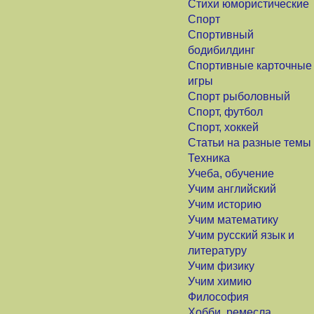
Стихи юмористические
Спорт
Спортивный
бодибилдинг
Спортивные карточные
игры
Спорт рыболовный
Спорт, футбол
Спорт, хоккей
Статьи на разные темы
Техника
Учеба, обучение
Учим английский
Учим историю
Учим математику
Учим русский язык и
литературу
Учим физику
Учим химию
Философия
Хобби, ремесла