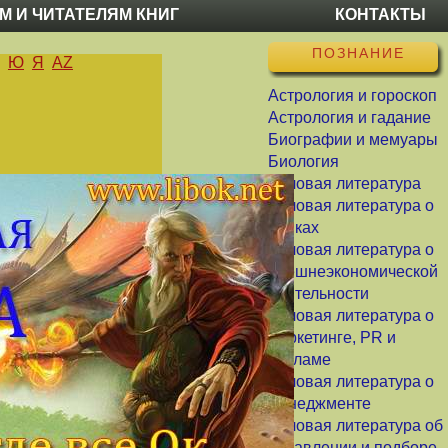
М И ЧИТАТЕЛЯМ КНИГ
КОНТАКТЫ
ПОЗНАНИЕ
Ю
Я
AZ
Астрология и гороскоп
Астрология и гадание
Биографии и мемуары
Биология
Деловая литература
Деловая литература о
банках
Деловая литература о
внешнеэкономической
деятельности
Деловая литература о
маркетинге, PR и
рекламе
Деловая литература о
менеджменте
Деловая литература об
управлении и подборе