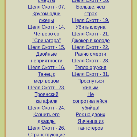
смерть!
Шелл Скотт - 18.
Шелл Скотт - 07.
Больше, чем
Кругом одни
страх
лжецы
Шелл Скотт - 19.
Шелл Скотт - 14.
Убить клоуна
Четверо со
Шелл Скотт - 21.
''Сринагара''
Джокер в колоде
Шелл Скотт - 15.
Шелл Скотт - 22.
Двойные
Ранчо смерти
неприятности
Шелл Скотт - 28.
Шелл Скотт - 16.
Тепло оружия
Танец с
Шелл Скотт - 31.
мертвецом
Проснуться
Шелл Скотт - 23.
живым
Троянский
Не
катафалк
сопротивляйся,
Шелл Скотт - 24.
убийца!
Казнить его
Рок на двоих
дважды
Яичница из
Шелл Скотт - 26.
гангстеров
Странствующие