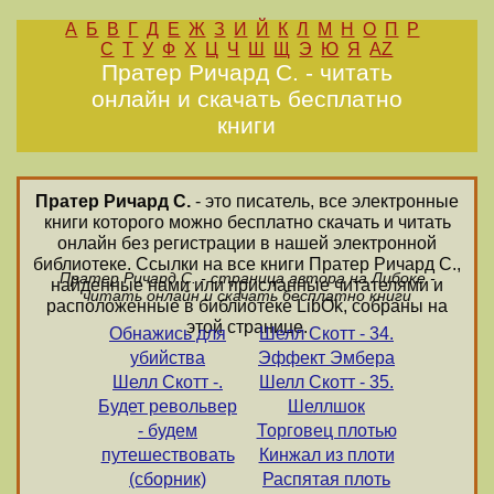
А
Б
В
Г
Д
Е
Ж
З
И
Й
К
Л
М
Н
О
П
Р
С
Т
У
Ф
Х
Ц
Ч
Ш
Щ
Э
Ю
Я
AZ
Пратер Ричард С. - читать
онлайн и скачать бесплатно
книги
Пратер Ричард С.
- это писатель, все электронные
книги которого можно бесплатно скачать и читать
онлайн без регистрации в нашей электронной
библиотеке. Ссылки на все книги Пратер Ричард С.,
Пратер Ричард С. - страница автора на Либоке -
найденные нами или присланные читателями и
читать онлайн и скачать бесплатно книги
расположенные в библиотеке LibOk, собраны на
этой странице.
Обнажись для
Шелл Скотт - 34.
убийства
Эффект Эмбера
Шелл Скотт -.
Шелл Скотт - 35.
Будет револьвер
Шеллшок
- будем
Торговец плотью
путешествовать
Кинжал из плоти
(сборник)
Распятая плоть