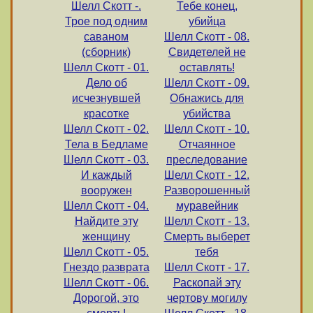
Шелл Скотт -.
Тебе конец,
Трое под одним
убийца
саваном
Шелл Скотт - 08.
(сборник)
Свидетелей не
Шелл Скотт - 01.
оставлять!
Дело об
Шелл Скотт - 09.
исчезнувшей
Oбнажись для
красотке
убийства
Шелл Скотт - 02.
Шелл Скотт - 10.
Тела в Бедламе
Отчаянное
Шелл Скотт - 03.
преследование
И каждый
Шелл Скотт - 12.
вооружен
Разворошенный
Шелл Скотт - 04.
муравейник
Найдите эту
Шелл Скотт - 13.
женщину
Смерть выберет
Шелл Скотт - 05.
тебя
Гнездо разврата
Шелл Скотт - 17.
Шелл Скотт - 06.
Раскопай эту
Дорогой, это
чертову могилу