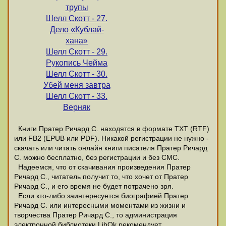
трупы
Шелл Скотт - 27.
Дело «Кублай-
хана»
Шелл Скотт - 29.
Рукопись Чейма
Шелл Скотт - 30.
Убей меня завтра
Шелл Скотт - 33.
Верняк
Книги Пратер Ричард С. находятся в формате ТХТ (RTF)
или FB2 (EPUB или PDF). Никакой регистрации не нужно -
скачать или читать онлайн книги писателя Пратер Ричард
С. можно бесплатно, без регистрации и без СМС.
Надеемся, что от скачивания произведения Пратер
Ричард С., читатель получит то, что хочет от Пратер
Ричард С., и его время не будет потрачено зря.
Если кто-либо заинтересуется биографией Пратер
Ричард С. или интересными моментами из жизни и
творчества Пратер Ричард С., то администрация
электронной библиотеки LibOk рекомендует