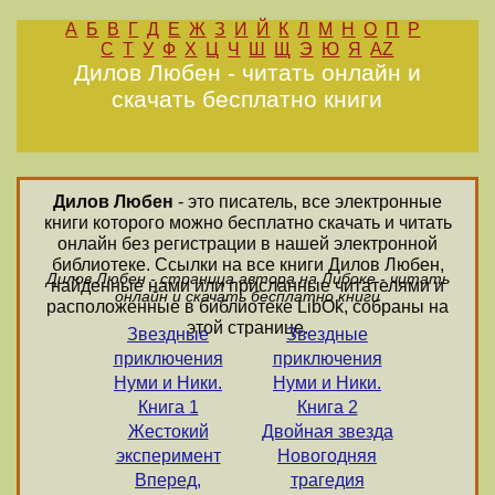
А
Б
В
Г
Д
Е
Ж
З
И
Й
К
Л
М
Н
О
П
Р
С
Т
У
Ф
Х
Ц
Ч
Ш
Щ
Э
Ю
Я
AZ
Дилов Любен - читать онлайн и
скачать бесплатно книги
Дилов Любен
- это писатель, все электронные
книги которого можно бесплатно скачать и читать
онлайн без регистрации в нашей электронной
библиотеке. Ссылки на все книги Дилов Любен,
Дилов Любен - страница автора на Либоке - читать
найденные нами или присланные читателями и
онлайн и скачать бесплатно книги
расположенные в библиотеке LibOk, собраны на
этой странице.
Звездные
Звездные
приключения
приключения
Нуми и Ники.
Нуми и Ники.
Книга 1
Книга 2
Жестокий
Двойная звезда
эксперимент
Новогодняя
Вперед,
трагедия