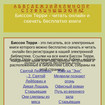
А
Б
В
Г
Д
Е
Ж
З
И
Й
К
Л
М
Н
О
П
Р
С
Т
У
Ф
Х
Ц
Ч
Ш
Щ
Э
Ю
Я
AZ
Биссон Терри - читать онлайн и
скачать бесплатно книги
Биссон Терри
- это писатель, все электронные
книги которого можно бесплатно скачать и читать
онлайн без регистрации в нашей электронной
библиотеке. Ссылки на все книги Биссон Терри,
Биссон Терри - страница автора на Либоке - читать
найденные нами или присланные читателями и
онлайн и скачать бесплатно книги
расположенные в библиотеке LibOk, собраны на
этой странице.
Святой Лейбовиц
Жми на "Энн"
- 2. Святой
Медведи познают
Лейбовиц и
огонь
Дикая Лошадь
Офисный роман
Старьевщик
Путь из верхнего
Они сделаны из
зала
мяса
Старьёвщик