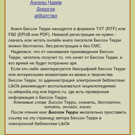
Ангелы Чарли
Дорогое
аббатство
Книги Биссон Терри находятся в формате ТХТ (RTF) или
FB2 (EPUB или PDF). Никакой регистрации не нужно -
скачать или читать онлайн книги писателя Биссон Терри
можно бесплатно, без регистрации и без СМС.
Надеемся, что от скачивания произведения Биссон
Терри, читатель получит то, что хочет от Биссон Терри, и
его время не будет потрачено зря.
Если кто-либо заинтересуется биографией Биссон Терри
или интересными моментами из жизни и творчества
Биссон Терри, то администрация электронной библиотеки
LibOk рекомендует воспользоваться энциклопедиями:
ru.wikipedia.org или bigenc.ru, где есть провернная
информация о Биссон Терри.
Ключевые слова: Биссон Терри, скачать, бесплатно,
читать, онлайн, книги
После чтения книг
Биссон Терри
желательно проставить
ссылку на эту страницу автора Биссон Терри в
электронной библиотеки LibOk