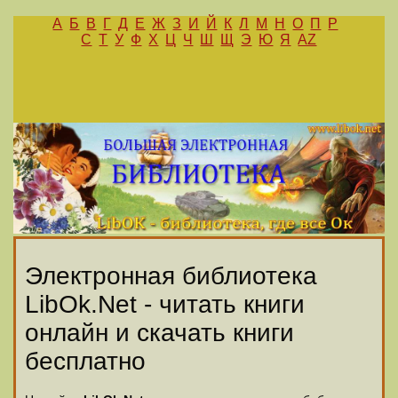
А
Б
В
Г
Д
Е
Ж
З
И
Й
К
Л
М
Н
О
П
Р
С
Т
У
Ф
Х
Ц
Ч
Ш
Щ
Э
Ю
Я
AZ
Электронная библиотека
LibOk.Net - читать книги
онлайн и скачать книги
бесплатно