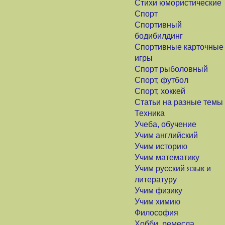
Стихи юмористические
Спорт
Спортивный
бодибилдинг
Спортивные карточные
игры
Спорт рыболовный
Спорт, футбол
Спорт, хоккей
Статьи на разные темы
Техника
Учеба, обучение
Учим английский
Учим историю
Учим математику
Учим русский язык и
литературу
Учим физику
Учим химию
Философия
Хобби, ремесла