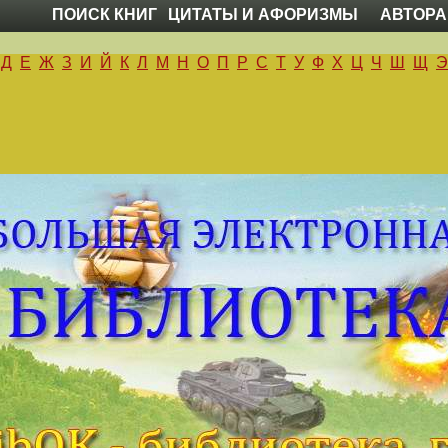
ПОИСК КНИГ
ЦИТАТЫ И АФОРИЗМЫ
АВТОРА
Д
Е
Ж
З
И
Й
К
Л
М
Н
О
П
Р
С
Т
У
Ф
Х
Ц
Ч
Ш
Щ
Э