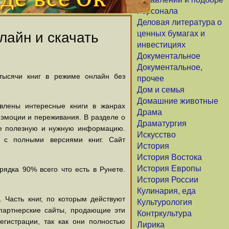
персонала
Деловая литература о
ценных бумагах и
лайн и скачать
инвестициях
Документальное
Документальное,
 тысячи книг в режиме онлайн без
прочее
Дом и семья
Домашние животные
авлены интересные книги в жанрах
Драма
х эмоции и переживания. В разделе о
Драматургия
щие полезную и нужную информацию.
Искусство
й с полными версиями книг. Сайт
История
История Востока
История Европы
ядка 90% всего что есть в Рунете.
История России
Кулинария, еда
 Часть книг, по которым действуют
Культурология
партнерские сайты, продающие эти
Контркультура
егистрации, так как они полностью
Лирика