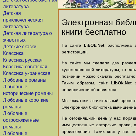
литература
Детская
приключенческая
Электронная библи
литература
книги бесплатно
Детская литература о
животных
На сайте
LibOk.Net
располжена эл
Детские сказки
регистрации.
Классика
Классика русская
На сайте мы сделали два раздела
Классика советская
художественной литературы, то есть
Классика украинская
познании можно скачать бесплатно
Любовные романы
Таким образом, сайт
LibOk.Net
я
Любовные
периодически обновляется.
исторические романы
Любовные короткие
Мы охватили значительный процент
романы
Электронная библиотека вычищенная
Любовные
На сегодняшний день у нас порядк
остросюжетные
имущественные авторские права, 
романы
произведения. Таких книг у нас п
Любовные