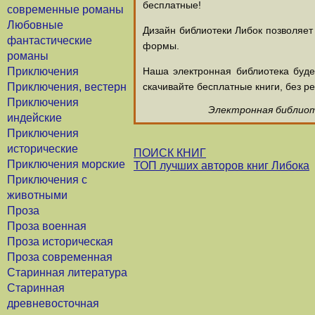
бесплатные!
современные романы
Любовные
Дизайн библиотеки Либок позволяет
фантастические
формы.
романы
Приключения
Наша электронная библиотека буд
Приключения, вестерн
скачивайте бесплатные книги, без ре
Приключения
Электронная библиоте
индейские
Приключения
исторические
ПОИСК КНИГ
Приключения морские
ТОП лучших авторов книг Либока
Приключения с
животными
Проза
Проза военная
Проза историческая
Проза современная
Старинная литература
Старинная
древневосточная