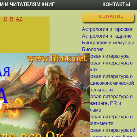
М И ЧИТАТЕЛЯМ КНИГ
КОНТАКТЫ
ПОЗНАНИЕ
Ю
Я
AZ
Астрология и гороскоп
Астрология и гадание
Биографии и мемуары
Биология
Деловая литература
Деловая литература о
банках
Деловая литература о
внешнеэкономической
деятельности
Деловая литература о
маркетинге, PR и
рекламе
Деловая литература о
менеджменте
Деловая литература об
управлении и подборе