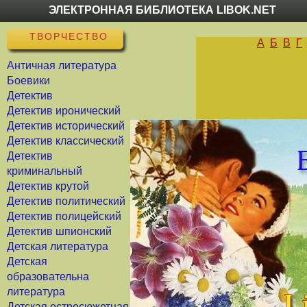
ЭЛЕКТРОННАЯ БИБЛИОТЕКА LIBOK.NET
ТВОРЧЕСТВО
А
Б
В
Г
Античная литература
Боевики
Детектив
Детектив иронический
Детектив исторический
Детектив классический
Детектив
криминальный
Детектив крутой
Детектив политический
Детектив полицейский
Детектив шпионский
Детская литература
Детская
образовательна
литература
Детская остросюжетная