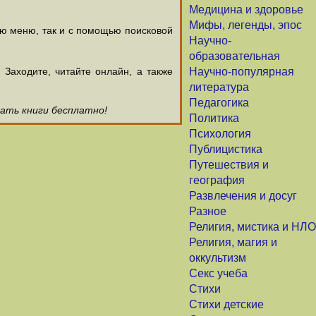
Медицина и здоровье
Мифы, легенды, эпос
ью меню, так и с помощью поисковой
Научно-
образовательная
аходите, читайте онлайн, а также
Научно-популярная
литература
Педагогика
чать книги бесплатно!
Политика
Психология
Публицистика
Путешествия и
география
Развлечения и досуг
Разное
Религия, мистика и НЛО
Религия, магия и
оккультизм
Секс учеба
Стихи
Стихи детские