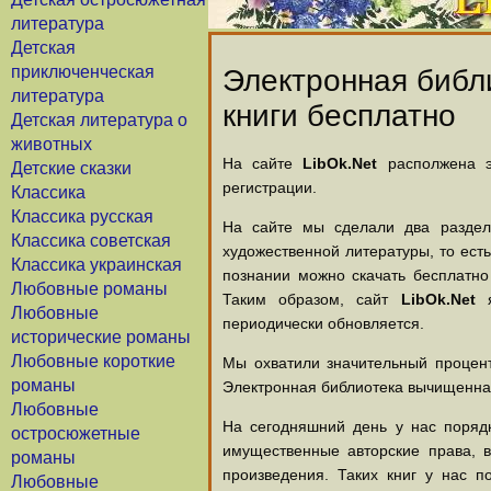
литература
Детская
приключенческая
Электронная библи
литература
книги бесплатно
Детская литература о
животных
На сайте
LibOk.Net
располжена эл
Детские сказки
регистрации.
Классика
Классика русская
На сайте мы сделали два раздела
Классика советская
художественной литературы, то есть
Классика украинская
познании можно скачать бесплатно
Любовные романы
Таким образом, сайт
LibOk.Net
я
Любовные
периодически обновляется.
исторические романы
Любовные короткие
Мы охватили значительный процент
романы
Электронная библиотека вычищенная
Любовные
На сегодняшний день у нас порядк
остросюжетные
имущественные авторские права, 
романы
произведения. Таких книг у нас п
Любовные