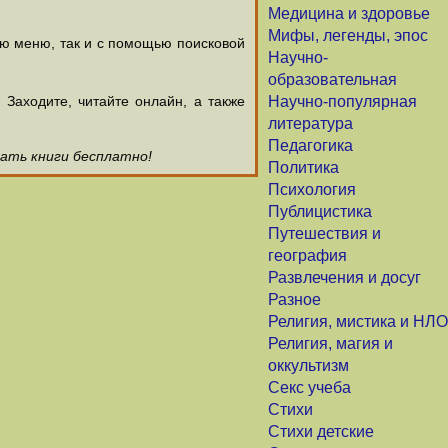
Медицина и здоровье
Мифы, легенды, эпос
ью меню, так и с помощью поисковой
Научно-
образовательная
аходите, читайте онлайн, а также
Научно-популярная
литература
Педагогика
чать книги бесплатно!
Политика
Психология
Публицистика
Путешествия и
география
Развлечения и досуг
Разное
Религия, мистика и НЛО
Религия, магия и
оккультизм
Секс учеба
Стихи
Стихи детские