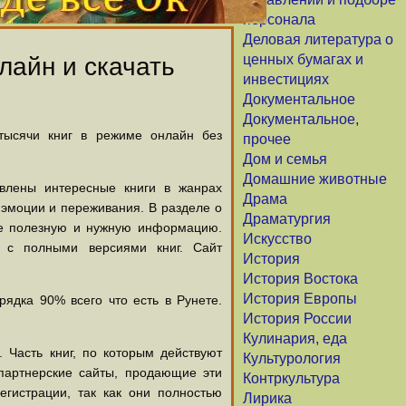
персонала
Деловая литература о
ценных бумагах и
лайн и скачать
инвестициях
Документальное
Документальное,
 тысячи книг в режиме онлайн без
прочее
Дом и семья
Домашние животные
авлены интересные книги в жанрах
Драма
х эмоции и переживания. В разделе о
Драматургия
щие полезную и нужную информацию.
Искусство
й с полными версиями книг. Сайт
История
История Востока
История Европы
ядка 90% всего что есть в Рунете.
История России
Кулинария, еда
 Часть книг, по которым действуют
Культурология
партнерские сайты, продающие эти
Контркультура
егистрации, так как они полностью
Лирика