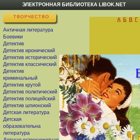
ЭЛЕКТРОННАЯ БИБЛИОТЕКА LIBOK.NET
ТВОРЧЕСТВО
А
Б
В
Г
Античная литература
Боевики
Детектив
Детектив иронический
Детектив исторический
Детектив классический
Детектив
криминальный
Детектив крутой
Детектив политический
Детектив полицейский
Детектив шпионский
Детская литература
Детская
образовательна
литература
Детская остросюжетная