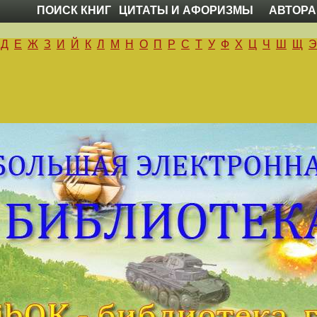
ПОИСК КНИГ
ЦИТАТЫ И АФОРИЗМЫ
АВТОРА
Д
Е
Ж
З
И
Й
К
Л
М
Н
О
П
Р
С
Т
У
Ф
Х
Ц
Ч
Ш
Щ
Э