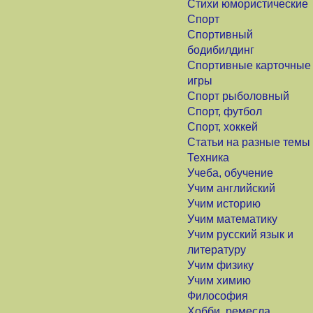
Стихи юмористические
Спорт
Спортивный
бодибилдинг
Спортивные карточные
игры
Спорт рыболовный
Спорт, футбол
Спорт, хоккей
Статьи на разные темы
Техника
Учеба, обучение
Учим английский
Учим историю
Учим математику
Учим русский язык и
литературу
Учим физику
Учим химию
Философия
Хобби, ремесла