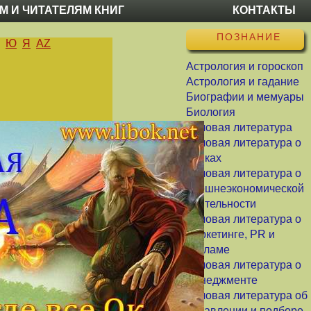
М И ЧИТАТЕЛЯМ КНИГ
КОНТАКТЫ
ПОЗНАНИЕ
Ю
Я
AZ
Астрология и гороскоп
Астрология и гадание
Биографии и мемуары
Биология
Деловая литература
Деловая литература о
банках
Деловая литература о
внешнеэкономической
деятельности
Деловая литература о
маркетинге, PR и
рекламе
Деловая литература о
менеджменте
Деловая литература об
управлении и подборе