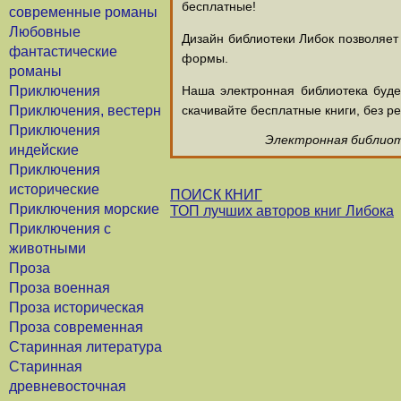
бесплатные!
современные романы
Любовные
Дизайн библиотеки Либок позволяет
фантастические
формы.
романы
Приключения
Наша электронная библиотека буд
Приключения, вестерн
скачивайте бесплатные книги, без ре
Приключения
Электронная библиоте
индейские
Приключения
исторические
ПОИСК КНИГ
Приключения морские
ТОП лучших авторов книг Либока
Приключения с
животными
Проза
Проза военная
Проза историческая
Проза современная
Старинная литература
Старинная
древневосточная