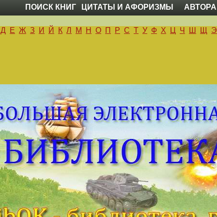
ПОИСК КНИГ
ЦИТАТЫ И АФОРИЗМЫ
АВТОРА
Д
Е
Ж
З
И
Й
К
Л
М
Н
О
П
Р
С
Т
У
Ф
Х
Ц
Ч
Ш
Щ
Э