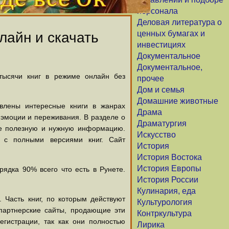
персонала
Деловая литература о
ценных бумагах и
лайн и скачать
инвестициях
Документальное
Документальное,
 тысячи книг в режиме онлайн без
прочее
Дом и семья
Домашние животные
авлены интересные книги в жанрах
Драма
х эмоции и переживания. В разделе о
Драматургия
щие полезную и нужную информацию.
Искусство
й с полными версиями книг. Сайт
История
История Востока
История Европы
ядка 90% всего что есть в Рунете.
История России
Кулинария, еда
 Часть книг, по которым действуют
Культурология
партнерские сайты, продающие эти
Контркультура
егистрации, так как они полностью
Лирика