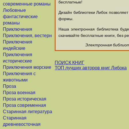
бесплатные!
современные романы
Любовные
Дизайн библиотеки Либок позволяет
фантастические
формы.
романы
Приключения
Наша электронная библиотека буд
Приключения, вестерн
скачивайте бесплатные книги, без ре
Приключения
Электронная библиоте
индейские
Приключения
исторические
ПОИСК КНИГ
Приключения морские
ТОП лучших авторов книг Либока
Приключения с
животными
Проза
Проза военная
Проза историческая
Проза современная
Старинная литература
Старинная
древневосточная