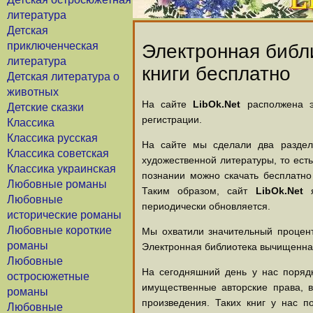
литература
Детская
приключенческая
Электронная библи
литература
книги бесплатно
Детская литература о
животных
На сайте
LibOk.Net
располжена эл
Детские сказки
регистрации.
Классика
Классика русская
На сайте мы сделали два раздела
Классика советская
художественной литературы, то есть
Классика украинская
познании можно скачать бесплатно
Любовные романы
Таким образом, сайт
LibOk.Net
я
Любовные
периодически обновляется.
исторические романы
Любовные короткие
Мы охватили значительный процент
романы
Электронная библиотека вычищенная
Любовные
На сегодняшний день у нас порядк
остросюжетные
имущественные авторские права, 
романы
произведения. Таких книг у нас п
Любовные