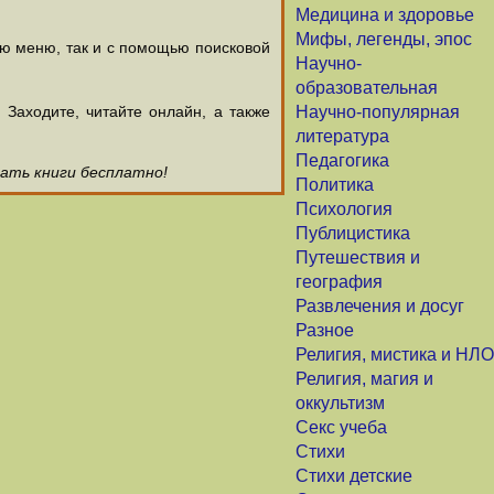
Медицина и здоровье
Мифы, легенды, эпос
ью меню, так и с помощью поисковой
Научно-
образовательная
аходите, читайте онлайн, а также
Научно-популярная
литература
Педагогика
чать книги бесплатно!
Политика
Психология
Публицистика
Путешествия и
география
Развлечения и досуг
Разное
Религия, мистика и НЛО
Религия, магия и
оккультизм
Секс учеба
Стихи
Стихи детские