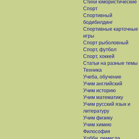
Стихи юмористические
Спорт
Спортивный
бодибилдинг
Спортивные карточные
игры
Спорт рыболовный
Спорт, футбол
Спорт, хоккей
Статьи на разные темы
Техника
Учеба, обучение
Учим английский
Учим историю
Учим математику
Учим русский язык и
литературу
Учим физику
Учим химию
Философия
Хобби, ремесла