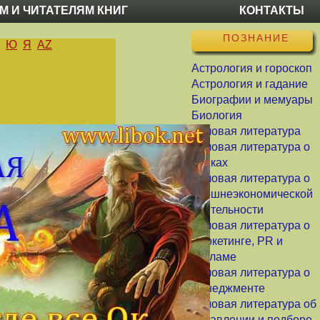
М И ЧИТАТЕЛЯМ КНИГ
КОНТАКТЫ
ПОЗНАНИЕ
Ю
Я
AZ
Астрология и гороскоп
Астрология и гадание
Биографии и мемуары
Биология
Деловая литература
Деловая литература о
банках
Деловая литература о
внешнеэкономической
деятельности
Деловая литература о
маркетинге, PR и
рекламе
Деловая литература о
менеджменте
Деловая литература об
управлении и подборе