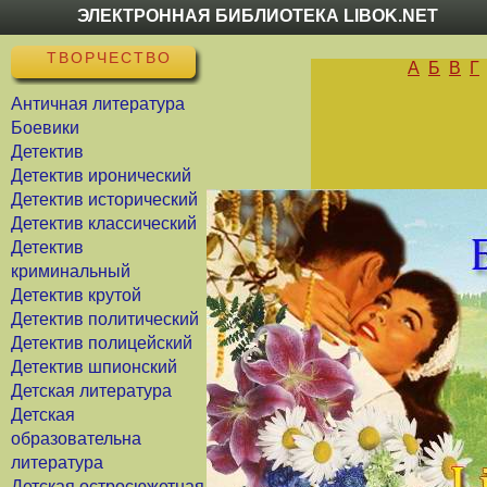
ЭЛЕКТРОННАЯ БИБЛИОТЕКА LIBOK.NET
ТВОРЧЕСТВО
А
Б
В
Г
Античная литература
Боевики
Детектив
Детектив иронический
Детектив исторический
Детектив классический
Детектив
криминальный
Детектив крутой
Детектив политический
Детектив полицейский
Детектив шпионский
Детская литература
Детская
образовательна
литература
Детская остросюжетная