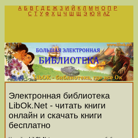
А
Б
В
Г
Д
Е
Ж
З
И
Й
К
Л
М
Н
О
П
Р
С
Т
У
Ф
Х
Ц
Ч
Ш
Щ
Э
Ю
Я
AZ
Электронная библиотека
LibOk.Net - читать книги
онлайн и скачать книги
бесплатно